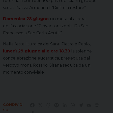
rotonda a cura dei “100 passi del clann gruppo
scout Piazza Armerina 1 “Diritto a restare”
Domenica 28 giugno
un musical a cura
dell’associazione “Giovani orizzonti “Da San
Francesco a San Carlo Acutis”
Nella festa liturgica dei Santi Pietro e Paolo,
lunedì 29 giugno alle ore 18.30
la solenne
concelebrazione eucaristica, presieduta dal
vescovo mons. Rosario Gisana seguita da un
momento conviviale.
CONDIVIDI
Facebook
X
Threads
Pinterest
LinkedIn
WhatsApp
Telegram
Email
Print
SU
Copy