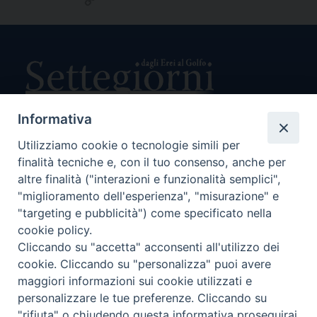
Link
Informativa
Utilizziamo cookie o tecnologie simili per
Direttore Responsabile Giuseppe Rabita
Direttore Amministrativo Salvatore Bruno
finalità tecniche e, con il tuo consenso, anche per
Editore e Proprietà Opera di Religione della Diocesi di Piazza
altre finalità ("interazioni e funzionalità semplici",
Armerina,
"miglioramento dell'esperienza", "misurazione" e
Via Cammarata, 21 – Piazza Armerina
"targeting e pubblicità") come specificato nella
P. I. 01121870867
cookie policy.
Autorizzazione Tribunale di Enna n. 113 del 24/2/2007
Cliccando su "accetta" acconsenti all'utilizzo dei
SEGUICI SU:
cookie. Cliccando su "personalizza" puoi avere
maggiori informazioni sui cookie utilizzati e
personalizzare le tue preferenze. Cliccando su
"rifiuta" o chiudendo questa informativa proseguirai