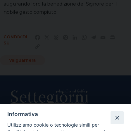
augurando loro la benedizione del Signore per il
nobile gesto compiuto.
CONDIVIDI
Facebook
X
Threads
Pinterest
LinkedIn
WhatsApp
Telegram
Email
Print
SU
Copy
Link
valguarnera
Informativa
Utilizziamo cookie o tecnologie simili per
Direttore Responsabile Giuseppe Rabita