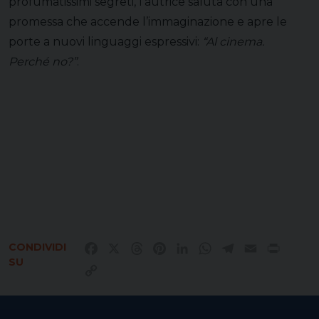
profumatissimi segreti, l’autrice saluta con una
promessa che accende l’immaginazione e apre le
porte a nuovi linguaggi espressivi:
“Al cinema.
Perché no?”
.
CONDIVIDI
Facebook
X
Threads
Pinterest
LinkedIn
WhatsApp
Telegram
Email
Print
SU
Copy
Link