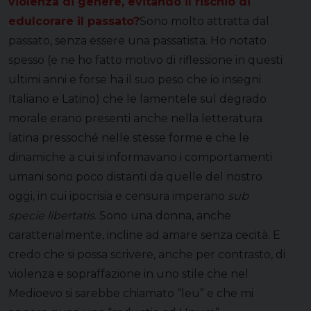
violenza di genere, evitando il rischio di
edulcorare il passato?
Sono molto attratta dal
passato, senza essere una passatista. Ho notato
spesso (e ne ho fatto motivo di riflessione in questi
ultimi anni e forse ha il suo peso che io insegni
Italiano e Latino) che le lamentele sul degrado
morale erano presenti anche nella letteratura
latina pressoché nelle stesse forme e che le
dinamiche a cui si informavano i comportamenti
umani sono poco distanti da quelle del nostro
oggi, in cui ipocrisia e censura imperano
sub
specie libertatis
. Sono una donna, anche
caratterialmente, incline ad amare senza cecità. E
credo che si possa scrivere, anche per contrasto, di
violenza e sopraffazione in uno stile che nel
Medioevo si sarebbe chiamato “leu” e che mi