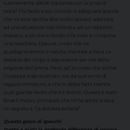
supinamente diktat ma pensa con la propria
testa? Più facile e più comodo è adeguarsi (parola
che mi sono sentita dire molto spesso): adattarsi
ad una situazione mal tollerata, ad un rapporto
malsano, a ciò che in fondo ci fa male e ci impone
una maschera. Eppure, credo che ne
guadagneremmo in salute, mentale e fisica. La
malattia del corpo è espressione per me della
prigionia dell’anima. Però, sa?, io credo che anche
Giuseppe si sia riscattato, ma dai suoi errori di
ragazzo immaturo, e che lo abbia fatto tramite
quel grande lievito che è il dolore. Questa è stato
forse il motivo principale che mi ha spinto a dare
un seguito a “La dolciera siciliana”.
Questo gioco di specchi
mette a nudo la profonda differenza di genere