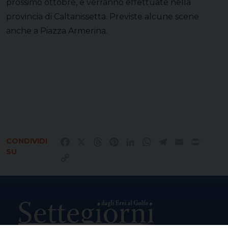
prossimo ottobre, e verranno effettuate nella
provincia di Caltanissetta. Previste alcune scene
anche a Piazza Armerina.
CONDIVIDI
Facebook
X
Threads
Pinterest
LinkedIn
WhatsApp
Telegram
Email
Print
SU
Copy
Link