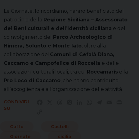
Le Giornate, lo ricordiamo, hanno beneficiato del
patrocinio della
Regione Siciliana – Assessorato
dei Beni culturali e dell’Identità siciliana
e del
coinvolgimento del
Parco Archeologico di
Himera, Solunto e Monte Iato
, oltre alla
collaborazione dei
Comuni di Cefalà Diana,
Caccamo e Campofelice di Roccella
e delle
associazioni culturali locali, tra cui
Roccamaris
e la
Pro Loco di Caccamo
, che hanno contribuito
all’accoglienza e all’organizzazione delle attività
CONDIVIDI
Facebook
X
Threads
Pinterest
LinkedIn
WhatsApp
Telegram
Email
Print
SU
Copy
Link
Caffo
Castelli
Giornate
sicilia