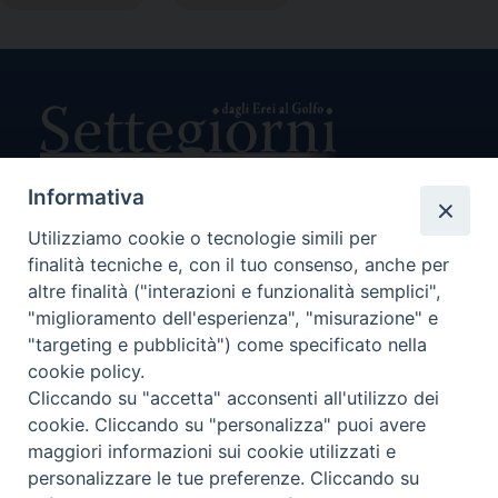
Informativa
Utilizziamo cookie o tecnologie simili per
Direttore Responsabile Giuseppe Rabita
Direttore Amministrativo Salvatore Bruno
finalità tecniche e, con il tuo consenso, anche per
Editore e Proprietà Opera di Religione della Diocesi di Piazza
altre finalità ("interazioni e funzionalità semplici",
Armerina,
"miglioramento dell'esperienza", "misurazione" e
Via Cammarata, 21 – Piazza Armerina
"targeting e pubblicità") come specificato nella
P. I. 01121870867
cookie policy.
Autorizzazione Tribunale di Enna n. 113 del 24/2/2007
Cliccando su "accetta" acconsenti all'utilizzo dei
SEGUICI SU:
cookie. Cliccando su "personalizza" puoi avere
maggiori informazioni sui cookie utilizzati e
personalizzare le tue preferenze. Cliccando su