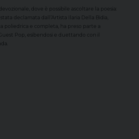
devozionale, dove è possibile ascoltare la poesia:
 stata declamata dall’Artista Ilaria Della Bidia,
sta poliedrica e completa, ha preso parte a
di Guest Pop, esibendosi e duettando con il
nda.