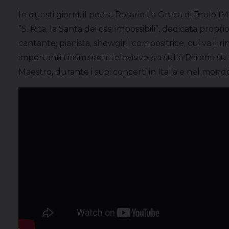
In questi giorni, il poeta Rosario La Greca di Brolo (
”S. Rita, la Santa dei casi impossibili”, dedicata propri
cantante, pianista, showgirl, compositrice, cui va il
importanti trasmissioni televisive, sia sulla Rai che 
Maestro, durante i suoi concerti in Italia e nel mon