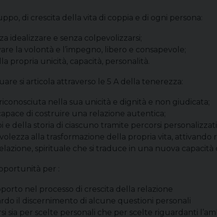
po, di crescita della vita di coppia e di ogni persona:
za idealizzare e senza colpevolizzarsi;
are la volontà e l’impegno, libero e consapevole;
la propria unicità, capacità, personalità.
 si articola attraverso le 5 A della tenerezza:
, riconosciuta nella sua unicità e dignità e non giudicata;
 capace di costruire una relazione autentica;
pi e della storia di ciascuno tramite percorsi personalizzati
lezza alla trasformazione della propria vita, attivando ri
elazione, spirituale che si traduce in una nuova capacità d
pportunità per :
porto nel processo di crescita della relazione
do il discernimento di alcune questioni personali
si sia per scelte personali che per scelte riguardanti l’a