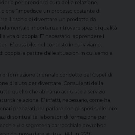
iderio per prenderci cura della relazione.
rio che “impedisce un processo costante di
re il rischio di diventare un prodotto da
ondamentale importanza ritrovare spazi di qualità
la vita di coppia. E’ necessario apprendere i
i. E’ possibile, nel contesto in cui viviamo,
 coppia, a partire dalle situazioni in cui siamo e
 di formazione triennale condotto dal Cispef di
one di aiuto per diventare Consulenti della
tutto quello che abbiamo acquisito a servizio
urità relazione. E’ infatti, necessario, come ha
onari preparati per parlare con gli sposi sulle loro
azi di spiritualità, laboratori di formazione per
rrocchie «La segreteria parrocchiale dovrebbe
erso chi possa dare aiuto.» (A.L. n. 229).