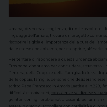
umana, di sincera accoglienza, di umile ascolto, di d
linguaggi dell’amore, trovare un progetto comune, impa
riscoprire la gioia e l’importanza della cura dell’amo
dalle risorse che abbiamo, per riscoprirle, affinarl
Per tentare di rispondere a questa urgenza abbiamo 
Frosinone, che stiamo per concludere, attraverso il
Persona, della Coppia e della Famiglia. In forza di 
delle coppie, famiglie, persone che desiderano essere
scritto Papa Francesco in Amoris Laetitia al n.229, fa
difficoltà e aspirazioni,
consulenze su diverse situazio
genitori con figli problematici, assemblee familiar
i 
essere in grado di
accogliere con cordialità e di occu