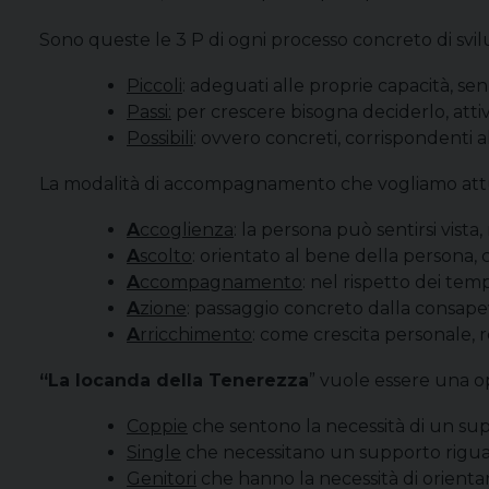
Sono queste le 3 P di ogni processo concreto di svilup
Piccoli
: adeguati alle proprie capacità, sen
Passi:
per crescere bisogna deciderlo, attiv
Possibili
: ovvero concreti, corrispondenti al
La modalità di accompagnamento che vogliamo attuare
A
ccoglienza
: la persona può sentirsi vista
A
scolto
: orientato al bene della persona,
A
ccompagnamento
: nel rispetto dei tem
A
zione
: passaggio concreto dalla consapevo
A
rricchimento
: come crescita personale, r
“La locanda della Tenerezza
” vuole essere una o
Coppie
che sentono la necessità di un sup
Single
che necessitano un supporto riguar
Genitori
che hanno la necessità di orientar