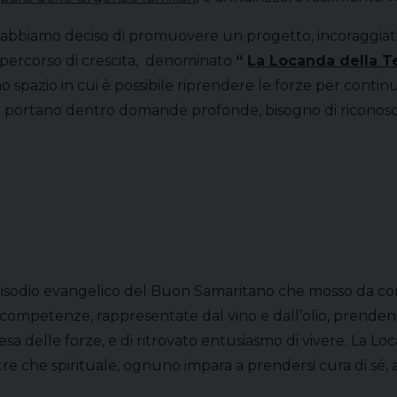
” abbiamo deciso di promuovere un progetto, incoraggiati
 percorso di crescita, denominato
“
La Locanda della T
no spazio in cui è possibile riprendere le forze per continu
he portano dentro domande profonde, bisogno di riconosci
isodio evangelico del Buon Samaritano che mosso da compas
sue competenze, rappresentate dal vino e dall’olio, pren
resa delle forze, e di ritrovato entusiasmo di vivere. La L
ltre che spirituale, ognuno impara a prendersi cura di sé, a