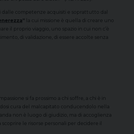
 dalle competenze acquisiti e soprattutto dal
enerezza
”
la cui missione è quella di creare uno
are il proprio viaggio, uno spazio in cui non c’è
mento, di validazione, di essere accolte senza
sione si fa prossimo a chi soffre, a chi è in
dendosi cura del malcapitato conducendolo nella
ocanda non è luogo di giudizio, ma di accoglienza
 scoprire le risorse personali per decidere il