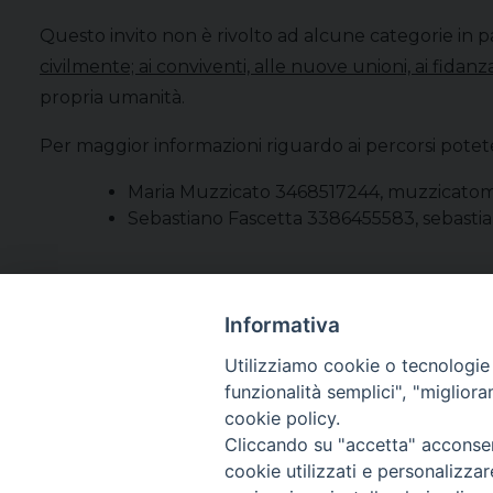
Questo invito non è rivolto ad alcune categorie in p
civilmente; ai conviventi, alle nuove unioni, ai fidanza
propria umanità.
Per maggior informazioni riguardo ai percorsi potete
Maria Muzzicato 3468517244,
muzzicato
Sebastiano Fascetta 3386455583, sebasti
Informativa
Utilizziamo cookie o tecnologie s
funzionalità semplici", "miglior
cookie policy.
Cliccando su "accetta" acconsent
cookie utilizzati e personalizza