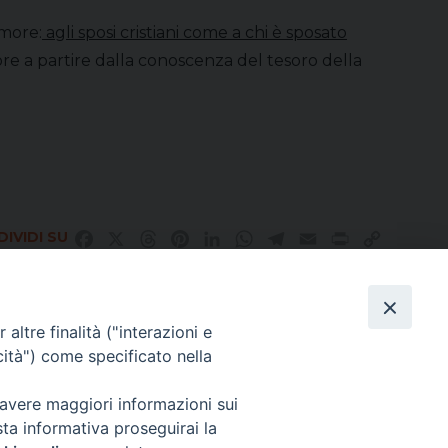
amore:
agli sposi cristiani come a chi è sposato
re a partire dalla conoscenza del tesoro della
IVIDI SU
Facebook
X
Threads
Pinterest
LinkedIn
WhatsApp
Telegram
Email
Print
Copy
Link
altre finalità ("interazioni e
Direttore Responsabile Giuseppe Rabita
cità") come specificato nella
Direttore Amministrativo Salvatore Bruno
Editore e Proprietà Opera di Religione della Diocesi di Piazza Armerina,
Via Cammarata, 21 – Piazza Armerina
 avere maggiori informazioni sui
P. I. 01121870867
sta informativa proseguirai la
Autorizzazione Tribunale di Enna n. 113 del 24/2/2007