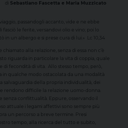
di
Sebastiano Fascetta e Maria Muzzicato
viaggio, passandogli accanto, vide e ne ebbe
gli fasciò le ferite, versandovi olio e vino; poi lo
tò in un albergo e si prese cura di lui.» Lc 10,34
chiamato alla relazione, senza di essa non c’è
to riguarda in particolare la vita di coppia, quale
i fecondità di vita. Allo stesso tempo, però,
a in qualche modo ostacolata da una modalità
 salvaguardia della propria individualità, dei
he rendono difficile la relazione uomo-donna.
 senza conflittualità. Eppure, osservando il
oso attuale i legami affettivi sono sempre più
embra un percorso a breve termine. Presi
stro tempo, alla ricerca del tutto e subito,