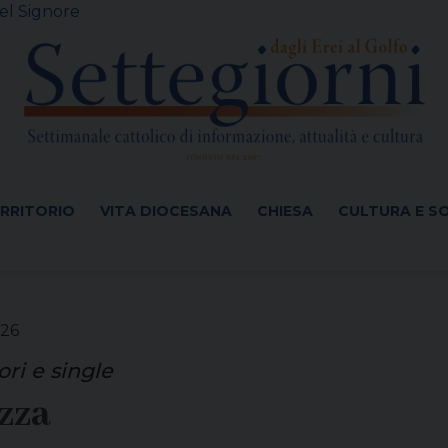
el Signore
ERRITORIO
VITA DIOCESANA
CHIESA
CULTURA E S
026
ri e single
zza