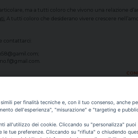
articolare, ma a tutti coloro che vivono una relazione d’
ti.
A tutti coloro che desiderano vivere crescere nell’amo
 contattarci:
m58@gamil.com
;
ano.f@gmail.com.
COND
imili per finalità tecniche e, con il tuo consenso, anche per 
amento dell'esperienza", "misurazione" e "targeting e pubbli
i all'utilizzo dei cookie. Cliccando su "personalizza" puoi
re le tue preferenze. Cliccando su "rifiuta" o chiudendo que