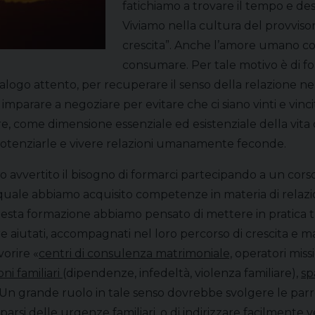
fatichiamo a trovare il tempo e des
Viviamo nella cultura del provviso
crescita”. Anche l’amore umano cor
consumare. Per tale motivo è di f
ialogo attento, per recuperare il senso della relazione nel
rare a negoziare per evitare che ci siano vinti e vincitor
re, come dimensione essenziale ed esistenziale della vita di
e, potenziarle e vivere relazioni umanamente feconde.
avvertito il bisogno di formarci partecipando a un corso
 quale abbiamo acquisito competenze in materia di relazi
questa formazione abbiamo pensato di mettere in pratica 
 aiutati, accompagnati nel loro percorso di crescita e mat
vorire «
centri di consulenza matrimoniale,
operatori missi
ni familiari
(dipendenze, infedeltà, violenza familiare),
sp
». Un grande ruolo in tale senso dovrebbe svolgere le pa
parsi delle urgenze familiari,
o di indirizzare facilmente v