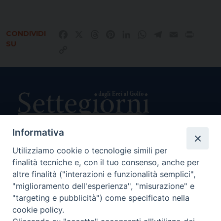
CONDIVIDI
Facebook
X
Threads
Pinterest
LinkedIn
WhatsApp
Telegram
Email
Print
SU
Copy
Link
Informativa
Utilizziamo cookie o tecnologie simili per
Direttore Responsabile Giuseppe Rabita
finalità tecniche e, con il tuo consenso, anche per
Direttore Amministrativo Salvatore Bruno
Editore e Proprietà Opera di Religione della Diocesi di Piazza
altre finalità ("interazioni e funzionalità semplici",
Armerina,
"miglioramento dell'esperienza", "misurazione" e
Via Cammarata, 21 – Piazza Armerina
"targeting e pubblicità") come specificato nella
P. I. 01121870867
cookie policy.
Autorizzazione Tribunale di Enna n. 113 del 24/2/2007