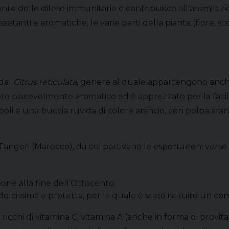
to delle difese immunitarie e contribuisce all’assimilazio
issetanti e aromatiche, le varie parti della pianta (fiore, s
 dal
Citrus reticulata
, genere al quale appartengono anche
e piacevolmente aromatico ed è apprezzato per la facilit
i e una buccia ruvida di colore arancio, con polpa arancio
i Tangeri (Marocco), da cui partivano le esportazioni ver
one alla fine dell’Ottocento;
 dolcissima e protetta, per la quale è stato istituito un con
 ricchi di vitamina C, vitamina A (anche in forma di provi