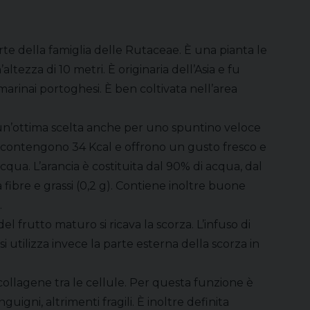
rte della famiglia delle Rutaceae. È una pianta le
tezza di 10 metri. È originaria dell’Asia e fu
arinai portoghesi. È ben coltivata nell’area
un’ottima scelta anche per uno spuntino veloce
ia contengono 34 Kcal e offrono un gusto fresco e
cqua. L’arancia è costituita dal 90% di acqua, dal
a fibre e grassi (0,2 g). Contiene inoltre buone
.
l frutto maturo si ricava la scorza. L’infuso di
si utilizza invece la parte esterna della scorza in
 collagene tra le cellule. Per questa funzione è
guigni, altrimenti fragili. È inoltre definita