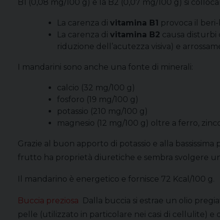
B1 (0,08 mg/100 g) e la B2 (0,07 mg/100 g) si collocan
La carenza di
vitamina B1
provoca il beri-
La carenza di
vitamina B2
causa disturbi 
riduzione dell’acutezza visiva) e arrossam
I mandarini sono anche una fonte di minerali:
calcio (32 mg/100 g)
fosforo (19 mg/100 g)
potassio (210 mg/100 g)
magnesio (12 mg/100 g) oltre a ferro, zinco
Grazie al buon apporto di potassio e alla bassissima p
frutto ha proprietà diuretiche e sembra svolgere un
Il mandarino è energetico e fornisce 72 Kcal/100 g.
Buccia preziosa
Dalla buccia si estrae un olio pregi
pelle (utilizzato in particolare nei casi di cellulite)