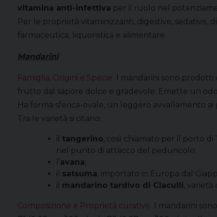
vitamina anti-infettiva
per il ruolo nel potenziamen
Per le proprietà vitaminizzanti, digestive, sedative, d
farmaceutica, liquoristica e alimentare.
Mandarini
Famiglia, Origini e Specie
I mandarini sono prodotti
frutto dal sapore dolce e gradevole. Emette un odor
Ha forma sferica-ovale, un leggero avvallamento ai pol
Tra le varietà si citano:
il
tangerino
, così chiamato per il porto d
nel punto di attacco del peduncolo;
l’
avana
;
il
satsuma
, importato in Europa dal Giapp
il
mandarino tardivo di Ciaculli
, varietà
Composizione e Proprietà curative
I mandarini sono