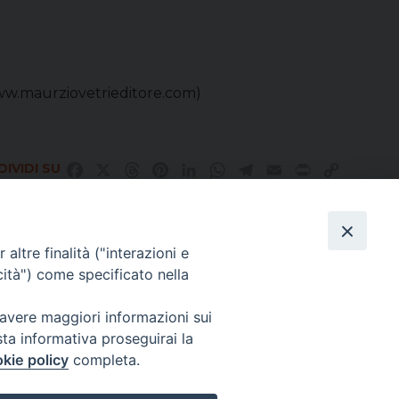
(www.maurziovetrieditore.com)
IVIDI SU
Facebook
X
Threads
Pinterest
LinkedIn
WhatsApp
Telegram
Email
Print
Copy
Link
altre finalità ("interazioni e
Direttore Responsabile Giuseppe Rabita
cità") come specificato nella
Direttore Amministrativo Salvatore Bruno
Editore e Proprietà Opera di Religione della Diocesi di Piazza Armerina,
Via Cammarata, 21 – Piazza Armerina
 avere maggiori informazioni sui
P. I. 01121870867
sta informativa proseguirai la
Autorizzazione Tribunale di Enna n. 113 del 24/2/2007
kie policy
completa.
CHI SIAMO
PRIVACY POLICY