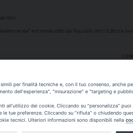
i libri:
a Mediterranea” entrambi editi da Maurizio Vetri Editore 
COND
imili per finalità tecniche e, con il tuo consenso, anche per 
amento dell'esperienza", "misurazione" e "targeting e pubbli
i all'utilizzo dei cookie. Cliccando su "personalizza" puoi
re le tue preferenze. Cliccando su "rifiuta" o chiudendo que
okie tecnici. Ulteriori informazioni sono disponibili nella
coo