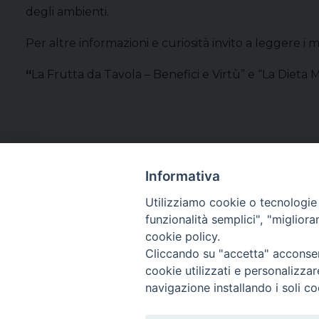
degli ambienti.
Per altre informazioni e curiosità invito a leggere i mie
“
La Frutta da Tavola – Benefici e Virtù” e “La Diet
Informativa
Utilizziamo cookie o tecnologie s
funzionalità semplici", "miglior
cookie policy.
Cliccando su "accetta" acconsent
cookie utilizzati e personalizza
navigazione installando i soli co
SEGUICI SU: