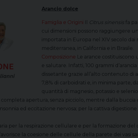
Arancio dolce
Famiglia e Origini
Il
Citrus sinensis
fa pa
cui dimensioni possono raggiungere un’al
importata in Europa nel XIV secolo dai m
mediterranea, in California e in Brasile.
Composizione
Le arance costituiscono 
e salutare. Infatti, 100 grammi d’aranc
dissetante grazie all’alto contenuto di a
7,8% di carboidrati e, in minima parte, d
quantità di magnesio, potassio e selenio
la completa apertura, senza picciolo, mentre dalla buccia de
 insonnia ed eccitazione nervosa; per la cattiva digestione 
saria per la respirazione cellulare e per la formazione del
favorisce la coesione delle cellule della parete dei vasi san