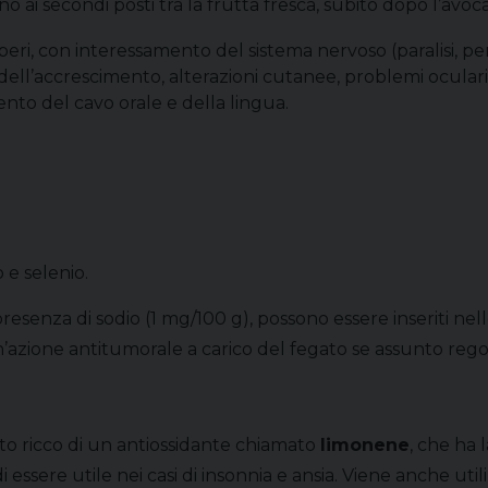
o ai secondi posti tra la frutta fresca, subito dopo l’avoc
beri, con interessamento del sistema nervoso (paralisi, perdi
dell’accrescimento, alterazioni cutanee, problemi oculari 
ento del cavo orale e della lingua.
 e selenio.
resenza di sodio (1 mg/100 g), possono essere inseriti nell
’azione antitumorale a carico del fegato se assunto reg
ato ricco di un antiossidante chiamato
limonene
, che ha 
 e di essere utile nei casi di insonnia e ansia. Viene anche