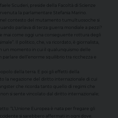
ffaele Scuderi, preside della Facoltà di Scienze
rvenuta la parlamentare Stefania Marino.
peo nel contesto del mutamento tumultuosoche si
 quando parlava di terza guerra mondiale a pezzi?
ale e mai come oggi una conseguente rottura degli
e”. Il politico, che, va ricordato, è giornalista,
i, in un momento in cui il qualunquismo delle
n parlare dell’enorme squilibrio tra ricchezza e
olo della terra. E poi gli effetti della
o la negazione del diritto internazionale di cui
angster che ricorda tanto quello di regimi che
n si sente vincolato dal diritto internazionale;
detto: “L’Unione Europea è nata per fregare gli
Occidente si sarebbero affermati in ogni dove.