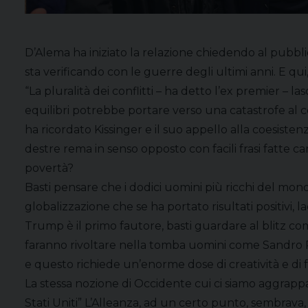
D’Alema ha iniziato la relazione chiedendo al pubb
sta verificando con le guerre degli ultimi anni. E 
“La pluralità dei conflitti – ha detto l’ex premier 
equilibri potrebbe portare verso una catastrofe al cos
ha ricordato Kissinger e il suo appello alla coesiste
destre rema in senso opposto con facili frasi fatte c
povertà?
Basti pensare che i dodici uomini più ricchi del mond
globalizzazione che se ha portato risultati positivi
Trump è il primo fautore, basti guardare al blitz c
faranno rivoltare nella tomba uomini come Sandro Pe
e questo richiede un’enorme dose di creatività e di 
La stessa nozione di Occidente cui ci siamo aggrappat
Stati Uniti” L’Alleanza, ad un certo punto, sembrava,