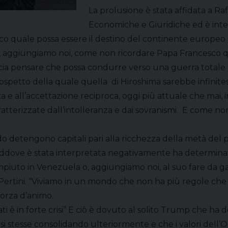
La prolusione è stata affidata a Ra
Economiche e Giuridiche ed è inte
lico quale possa essere il destino del continente euro
qui, aggiungiamo noi, come non ricordare Papa Francesco
– lascia pensare che possa condurre verso una guerra tot
petto della quale quella di Hiroshima sarebbe infinitesimal
nza e all’accettazione reciproca, oggi più attuale che ma
aratterizzate dall’intolleranza e dai sovranismi. E come no
o detengono capitali pari alla ricchezza della metà del pop
, laddove è stata interpretata negativamente ha determinat
ompiuto in Venezuela o, aggiungiamo noi, al suo fare da g
rtini. “Viviamo in un mondo che non ha più regole che no
forza d’animo.
i è in forte crisi” E ciò è dovuto al solito Trump che ha 
 si stesse consolidando ulteriormente e che i valori dell’