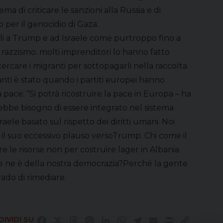
di criticare le sanzioni alla Russia e di
per il genocidio di Gaza.
vili a Trump e ad Israele come purtroppo fino a
 razzismo: molti imprenditori lo hanno fatto
ercare i migranti per sottopagarli nella raccolta
nti è stato quando i partiti europei hanno
pace: “Si potrà ricostruire la pace in Europa – ha
ebbe bisogno di essere integrato nel sistema
aele basato sul rispetto dei diritti umani. Noi
r il suo eccessivo plauso versoTrump. Chi come il
e le risorse non per costruire lager in Albania
Che ne è della nostra democrazia?Perché la gente
rado di rimediare.
IVIDI SU
Facebook
X
Threads
Pinterest
LinkedIn
WhatsApp
Telegram
Email
Print
Copy