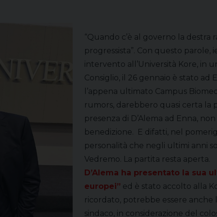
“Quando c’è al governo la destra r
progressista”. Con questo parole, i
intervento all’Università Kore, in 
Consiglio, il 26 gennaio è stato ad 
l’appena ultimato Campus Biomedico,
rumors, darebbero quasi certa la p
presenza di D’Alema ad Enna, non s
benedizione. E difatti, nel pomeri
personalità che negli ultimi anni s
Vedremo. La partita resta aperta.
D’Alema ha presentato la sua ulti
europei”
ed è stato accolto alla K
ricordato, potrebbe essere anche 
sindaco, in considerazione del colos