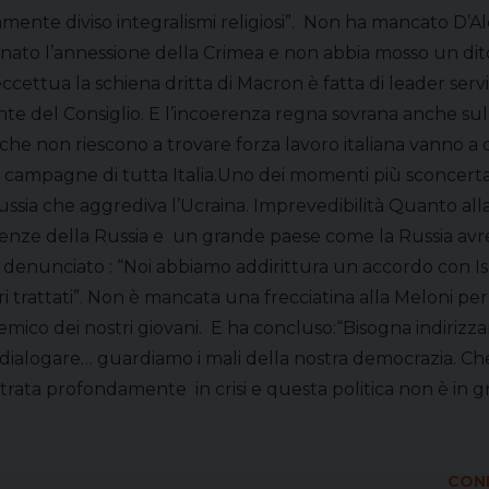
e diviso integralismi religiosi”. Non ha mancato D’Alema 
to l’annessione della Crimea e non abbia mosso un dito 
eccettua la schiena dritta di Macron è fatta di leader ser
nte del Consiglio. E l’incoerenza regna sovrana anche sul
he non riescono a trovare forza lavoro italiana vanno a c
le campagne di tutta Italia.Uno dei momenti più sconcerta
ssia che aggrediva l’Ucraina. Imprevedibilità Quanto alla 
igenze della Russia e un grande paese come la Russia avr
ha denunciato : “Noi abbiamo addirittura un accordo con Isr
tri trattati”. Non è mancata una frecciatina alla Meloni pe
ico dei nostri giovani. E ha concluso:“Bisogna indirizzar
 di dialogare… guardiamo i mali della nostra democrazia. 
entrata profondamente in crisi e questa politica non è in g
COND