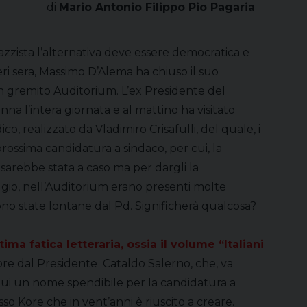
di
Mario Antonio Filippo Pio Pagaria
azzista l’alternativa deve essere democratica e
eri sera, Massimo D’Alema ha chiuso il suo
un gremito Auditorium. L’ex Presidente del
Enna l’intera giornata e al mattino ha visitato
 realizzato da Vladimiro Crisafulli, del quale, i
rossima candidatura a sindaco, per cui, la
arebbe stata a caso ma per dargli la
ggio, nell’Auditorium erano presenti molte
ono state lontane dal Pd. Significherà qualcosa?
ma fatica letteraria, ossia il volume “Italiani
ore dal Presidente Cataldo Salerno, che, va
lui un nome spendibile per la candidatura a
so Kore che in vent’anni è riuscito a creare.