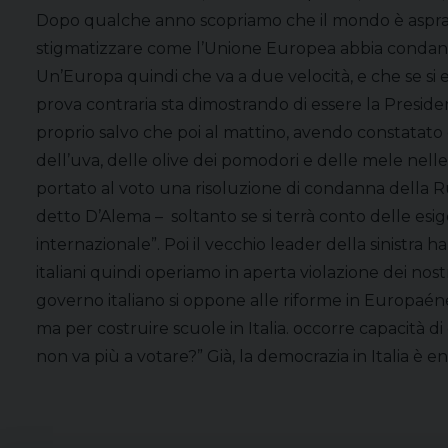
Dopo qualche anno scopriamo che il mondo è asprament
stigmatizzare come l’Unione Europea abbia condanna
Un’Europa quindi che va a due velocità, e che se si 
prova contraria sta dimostrando di essere la Preside
proprio salvo che poi al mattino, avendo constatato c
dell’uva, delle olive dei pomodori e delle mele nel
portato al voto una risoluzione di condanna della Ru
detto D’Alema – soltanto se si terrà conto delle es
internazionale”. Poi il vecchio leader della sinistra 
italiani quindi operiamo in aperta violazione dei nos
governo italiano si oppone alle riforme in Europaénem
ma per costruire scuole in Italia. occorre capacità
non va più a votare?” Già, la democrazia in Italia è 