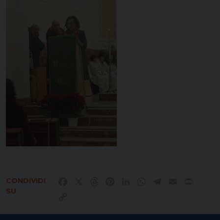
CONDIVIDI
Facebook
X
Threads
Pinterest
LinkedIn
WhatsApp
Telegram
Email
Print
SU
Copy
Link