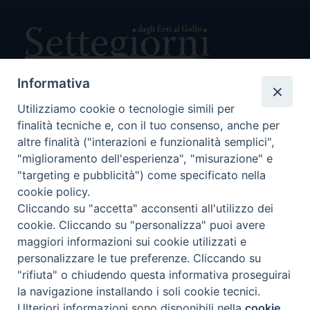
Informativa
Utilizziamo cookie o tecnologie simili per
Direttore Responsabile Giuseppe Rabita
finalità tecniche e, con il tuo consenso, anche per
Direttore Amministrativo Salvatore Bruno
Editore e Proprietà Opera di Religione della Diocesi di Piazza
altre finalità ("interazioni e funzionalità semplici",
Armerina,
"miglioramento dell'esperienza", "misurazione" e
Via Cammarata, 21 – Piazza Armerina
"targeting e pubblicità") come specificato nella
P. I. 01121870867
cookie policy.
Autorizzazione Tribunale di Enna n. 113 del 24/2/2007
Cliccando su "accetta" acconsenti all'utilizzo dei
SEGUICI SU:
cookie. Cliccando su "personalizza" puoi avere
maggiori informazioni sui cookie utilizzati e
personalizzare le tue preferenze. Cliccando su
"rifiuta" o chiudendo questa informativa proseguirai
CHI SIAMO
PRIVACY POLICY
la navigazione installando i soli cookie tecnici.
Ulteriori informazioni sono disponibili nella
cookie
Preferenze Cookie