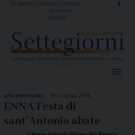
Skip
10 Agosto 2026
San Lorenzo,
to
diacono e
content
martire
18 Gennaio 2026
VITA DIOCESANA
ENNA Festa di
sant’Antonio abate
di
Mario Antonio Filippo Pio Pagaria