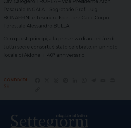
Cav. Calogero TROPEA – Vice Presidente Arch.
Pasquale INGALA – Segretario Prof. Luigi
BONAFFINI e Tesoriere Ispettore Capo Corpo
Forestale Alessandro BULLA.
Con questi principi, alla presenza di autorità e di
tutti i soci e consorti, è stato celebrato, in un noto
locale di Aidone, il 40° anniversario.
CONDIVIDI
Facebook
X
Threads
Pinterest
LinkedIn
WhatsApp
Telegram
Email
Print
SU
Copy
Link