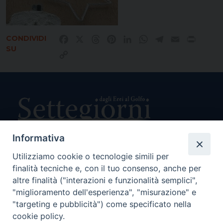
CONDIVIDI
Facebook
X
Threads
Pinterest
LinkedIn
WhatsApp
Telegram
Email
Print
SU
Copy
Link
Informativa
Utilizziamo cookie o tecnologie simili per
Direttore Responsabile Giuseppe Rabita
finalità tecniche e, con il tuo consenso, anche per
Direttore Amministrativo Salvatore Bruno
Editore e Proprietà Opera di Religione della Diocesi di Piazza
altre finalità ("interazioni e funzionalità semplici",
Armerina,
"miglioramento dell'esperienza", "misurazione" e
Via Cammarata, 21 – Piazza Armerina
"targeting e pubblicità") come specificato nella
P. I. 01121870867
cookie policy.
Autorizzazione Tribunale di Enna n. 113 del 24/2/2007