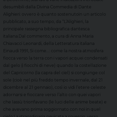
desumibili dalla Divina Commedia di Dante
Alighieri: ovvero è quanto sostenutoin un articolo
pubblicato, a suo tempo, da “L’Alighieri, la
principale rassegna bibliografica dantesca
italiana.Dal commento, a cura di Anna Maria
Chiavacci Leonardi, della Letteratura italiana
Einaudi 1991, Si come…: come la nostra atmosfera
fiocca verso la terra con i vapori acquei condensati
dal gelo (i fiocchi di neve) quando la costellazione
del Capricorno (la capra del ciel) si congiunge col
sole (cioè nel più freddo tempo invernale, dal 21
dicembre al 21 gennaio), così io vidi l’etere celeste
adornarsi e fioccare verso l’alto con quei vapori
che lassù trionfavano (le luci delle anime beate) e
che avevano prima soggiornato con noi in quel
cielo.La straordinaria nevicata a rovescio, verso