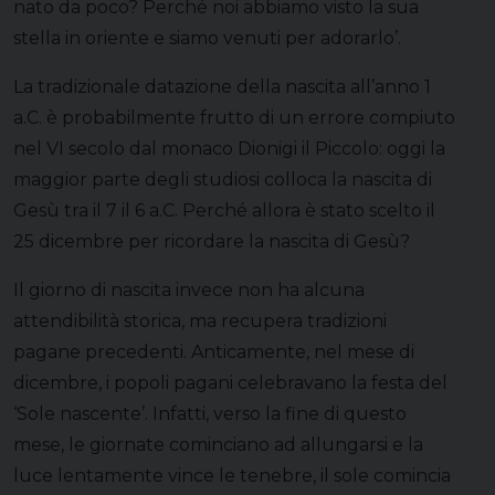
nato da poco? Perché noi abbiamo visto la sua
stella in oriente e siamo venuti per adorarlo’.
La tradizionale datazione della nascita all’anno 1
a.C. è probabilmente frutto di un errore compiuto
nel VI secolo dal monaco Dionigi il Piccolo: oggi la
maggior parte degli studiosi colloca la nascita di
Gesù tra il 7 il 6 a.C. Perché allora è stato scelto il
25 dicembre per ricordare la nascita di Gesù?
Il giorno di nascita invece non ha alcuna
attendibilità storica, ma recupera tradizioni
pagane precedenti. Anticamente, nel mese di
dicembre, i popoli pagani celebravano la festa del
‘Sole nascente’. Infatti, verso la fine di questo
mese, le giornate cominciano ad allungarsi e la
luce lentamente vince le tenebre, il sole comincia