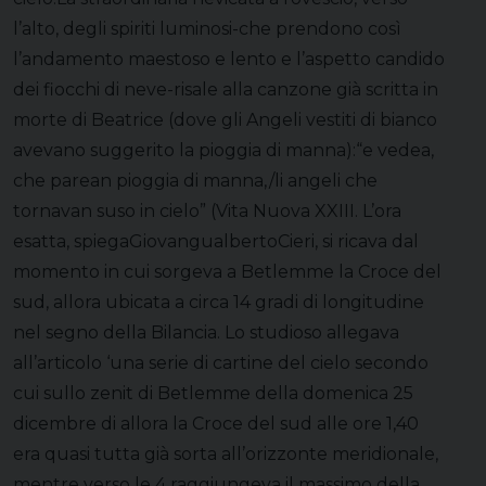
l’alto, degli spiriti luminosi-che prendono così
l’andamento maestoso e lento e l’aspetto candido
dei fiocchi di neve-risale alla canzone già scritta in
morte di Beatrice (dove gli Angeli vestiti di bianco
avevano suggerito la pioggia di manna):“e vedea,
che parean pioggia di manna,/li angeli che
tornavan suso in cielo” (Vita Nuova XXIII. L’ora
esatta, spiegaGiovangualbertoCieri, si ricava dal
momento in cui sorgeva a Betlemme la Croce del
sud, allora ubicata a circa 14 gradi di longitudine
nel segno della Bilancia. Lo studioso allegava
all’articolo ‘una serie di cartine del cielo secondo
cui sullo zenit di Betlemme della domenica 25
dicembre di allora la Croce del sud alle ore 1,40
era quasi tutta già sorta all’orizzonte meridionale,
mentre verso le 4 raggiungeva il massimo della