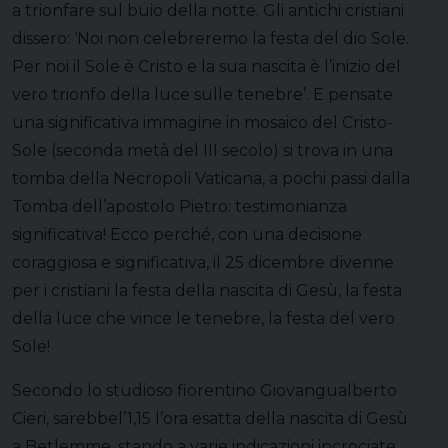
a trionfare sul buio della notte. Gli antichi cristiani
dissero: ‘Noi non celebreremo la festa del dio Sole.
Per noi il Sole è Cristo e la sua nascita è l’inizio del
vero trionfo della luce sulle tenebre’. E pensate
una significativa immagine in mosaico del Cristo-
Sole (seconda metà del III secolo) si trova in una
tomba della Necropoli Vaticana, a pochi passi dalla
Tomba dell’apostolo Pietro: testimonianza
significativa! Ecco perché, con una decisione
coraggiosa e significativa, il 25 dicembre divenne
per i cristiani la festa della nascita di Gesù, la festa
della luce che vince le tenebre, la festa del vero
Sole!
Secondo lo studioso fiorentino Giovangualberto
Cieri, sarebbel’1,15 l’ora esatta della nascita di Gesù
a Betlemme, stando a varie indicazioni incrociate