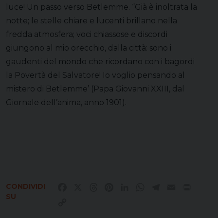
luce! Un passo verso Betlemme. “Già è inoltrata la
notte; le stelle chiare e lucenti brillano nella
fredda atmosfera; voci chiassose e discordi
giungono al mio orecchio, dalla città: sono i
gaudenti del mondo che ricordano con i bagordi
la Povertà del Salvatore! Io voglio pensando al
mistero di Betlemme’ (Papa Giovanni XXIII, dal
Giornale dell’anima, anno 1901).
CONDIVIDI
Facebook
X
Threads
Pinterest
LinkedIn
WhatsApp
Telegram
Email
Print
SU
Copy
Link