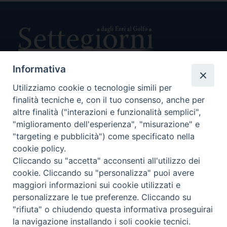
Informativa
Utilizziamo cookie o tecnologie simili per
Direttore Responsabile Giuseppe Rabita
Direttore Amministrativo Salvatore Bruno
finalità tecniche e, con il tuo consenso, anche per
Editore e Proprietà Opera di Religione della Diocesi di Piazza
altre finalità ("interazioni e funzionalità semplici",
Armerina,
"miglioramento dell'esperienza", "misurazione" e
Via Cammarata, 21 – Piazza Armerina
"targeting e pubblicità") come specificato nella
P. I. 01121870867
cookie policy.
Autorizzazione Tribunale di Enna n. 113 del 24/2/2007
Cliccando su "accetta" acconsenti all'utilizzo dei
SEGUICI SU:
cookie. Cliccando su "personalizza" puoi avere
maggiori informazioni sui cookie utilizzati e
personalizzare le tue preferenze. Cliccando su
"rifiuta" o chiudendo questa informativa proseguirai
CHI SIAMO
PRIVACY POLICY
la navigazione installando i soli cookie tecnici.