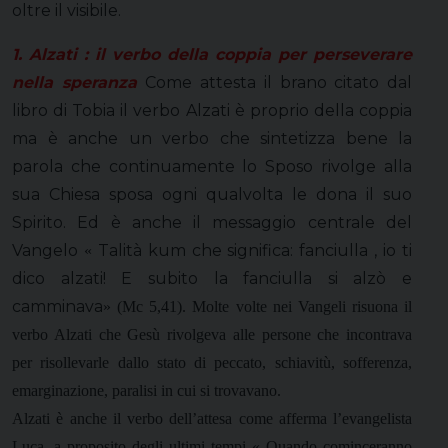
oltre il visibile.
1. Alzati : il verbo della coppia per perseverare
nella speranza
Come attesta il brano citato dal
libro di Tobia il verbo Alzati è proprio della coppia
ma è anche un verbo che sintetizza bene la
parola che continuamente lo Sposo rivolge alla
sua Chiesa sposa ogni qualvolta le dona il suo
Spirito. Ed è anche il messaggio centrale del
Vangelo
Talità kum che significa: fanciulla , io ti
«
dico alzati! E subito la fanciulla si alzò e
camminava
»
(Mc 5,41). Molte volte nei Vangeli risuona il
verbo Alzati che Gesù rivolgeva alle persone che incontrava
per risollevarle dallo stato di peccato, schiavitù, sofferenza,
emarginazione, paralisi in cui si trovavano.
Alzati è anche il verbo dell’attesa come afferma l’evangelista
Luca, a proposito degli ultimi tempi
«
Quando cominceranno