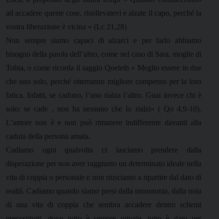
ad accadere queste cose, risollevatevi e alzate il capo, perché la
vostra liberazione è vicina
»
(Lc 21,28)
Non sempre siamo capaci di alzarci e per farlo abbiamo
bisogno della parola dell’altro, come nel caso di Sara, moglie di
Tobia, o come ricorda il saggio Qoeleth « Meglio essere in due
che uno solo, perché otterranno migliore compenso per la loro
fatica. Infatti, se cadono, l’uno rialza l’altro. Guai invece chi è
solo: se cade , non ha nessuno che lo rialzi» ( Qo 4,9-10).
L’amore non è e non può rimanere indifferente davanti alla
caduta della persona amata.
Cadiamo ogni qualvolta ci lasciamo prendere dalla
disperazione per non aver raggiunto un determinato ideale nella
vita di coppia o personale e non riusciamo a ripartire dal dato di
realtà. Cadiamo quando siamo presi dalla monotonia, dalla noia
di una vita di coppia che sembra accadere dentro schemi
precostituiti, dove tutto è sempre uguale, tutto è dato per