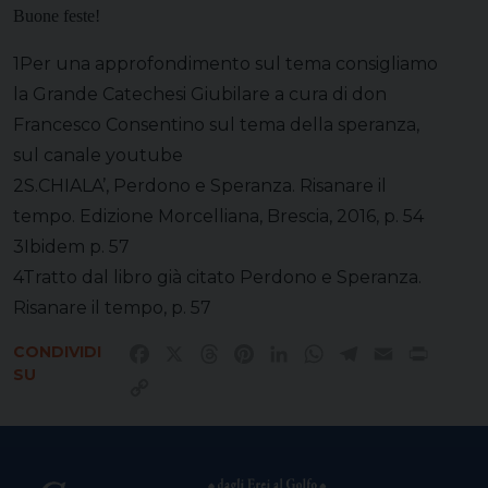
Buone feste!
1
Per una approfondimento sul tema consigliamo
la Grande Catechesi Giubilare a cura di don
Francesco Consentino sul tema della speranza,
sul canale youtube
2
S.CHIALA’, Perdono e Speranza. Risanare il
tempo. Edizione Morcelliana, Brescia, 2016, p. 54
3
Ibidem p. 57
4
Tratto dal libro già citato Perdono e Speranza.
Risanare il tempo, p. 57
CONDIVIDI
Facebook
X
Threads
Pinterest
LinkedIn
WhatsApp
Telegram
Email
Print
SU
Copy
Link