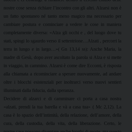
nostre cose senza richiare l’incontro con gli altri. Alzarsi non è
un fatto spontaneo né tanto meno magico ma necessario per
cambiare postura e cominciare a vedere le cose in maniera
completamente diversa: «Alza gli occhi e , del luogo dove tu
stati, spingi lo sgaurdo verso il settentrione…Alzati , percorri la
terra in lungo e in largo…»( Gn 13,14 ss): Anche Maria, la
madre di Gesù, dopo aver ascoltato la parola si Alza e si mette
in viaggio, in cammino. Alzarsi è come dire Eccomi, è risposta
alla chiamata a ricominciare a sperare nuovamente, ad andare
oltre i blocchi esistenziali per inoltrarci verso nuovi sentieri
illuminati dalla fiducia, dalla speranza.
Decidere di alzarci e di camminare ci porta a casa nostra
«alzati, prendi la tua barella e và a casa tua» ( Mc 2,12). La
casa è lo spazio dell’intimità, della relazione, dell’amore, della
cura, della custodia, della vita, della liberazione. Certo, le
nostre case possono diventare anche luoghi di morte, ma questo