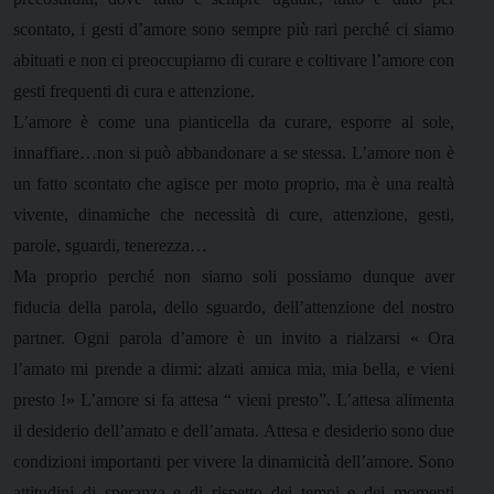
scontato, i gesti d’amore sono sempre più rari perché ci siamo
abituati e non ci preoccupiamo di curare e coltivare l’amore con
gesti frequenti di cura e attenzione.
L’amore è come una pianticella da curare, esporre al sole,
innaffiare…non si può abbandonare a se stessa. L’amore non è
un fatto scontato che agisce per moto proprio, ma è una realtà
vivente, dinamiche che necessità di cure, attenzione, gesti,
parole, sguardi, tenerezza…
Ma proprio perché non siamo soli possiamo dunque aver
fiducia della parola, dello sguardo, dell’attenzione del nostro
partner. Ogni parola d’amore è un invito a rialzarsi « Ora
l’amato mi prende a dirmi: alzati amica mia, mia bella, e vieni
presto !» L’amore si fa attesa “ vieni presto”. L’attesa alimenta
il desiderio dell’amato e dell’amata. Attesa e desiderio sono due
condizioni importanti per vivere la dinamicità dell’amore. Sono
attitudini di speranza e di rispetto dei tempi e dei momenti