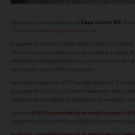
speranza, come auspicato da
Papa Leone XIV
domen
chiamati a creare segni di speranza
”.
È questo, in fondo, il valore della Colletta: un Paes
Un vero e proprio spettacolo della carità, il segno 
Repubblica Sergio Mattarella, primo anche quest’an
ha ricevuto anche l’Alto Patronato.
Secondo il rapporto ISTAT sul Bes diffuso il 15 novem
Europea del 16,2%. La Giornata Nazionale della Coll
relazioni vere e capaci di rispondere ai molteplici volt
Grazie a
8.300 tonnellate di prodotti donati (+5%
sostenere nei prossimi mesi 285.000 persone bisogno
In Sicilia i prodotti ricevuti in dono per la Colle