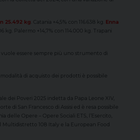
on 25.492 kg
. Catania +4,5% con 116.638 kg.
Enna
406 kg. Palermo +14,7% con 114.000 kg. Trapani
rsa, vuole essere sempre più uno strumento di
odalità di acquisto dei prodotti è possibile
ale dei Poveri 2025 indetta da Papa Leone XIV,
rte di San Francesco di Assisi ed è resa possibile
a delle Opere – Opere Sociali ETS, l’Esercito,
nal Multidistretto 108 Italy e la European Food