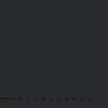
IVIDI SU
Facebook
X
Threads
Pinterest
LinkedIn
WhatsApp
Telegram
Email
Print
Copy
Link