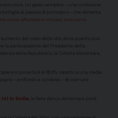
 trovano voce. Un gesto semplice – una confezione
na bottiglia di passata di pomodoro – che alimenta
rtà vanno affrontate e rimosse, tutti siamo
e l’aumento del costo della vita, dona quanto può.
he la partecipazione del Presidente della
denza della Repubblica, la Colletta Alimentare,
i cadere in povertà è al 18,9% rispetto a una media
sogno – profondo e condiviso – di costruire
1.141 in Sicilia
, la Rete
Banco Alimentare potrà
i con la Colletta del 2024, con una variazione di