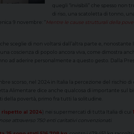
quegli “invisibili” che spesso non
di riso, una scatoletta di tonno, u
ica 9 novembre: “
Mentre le cause strutturali della pove
e che sceglie di non voltarsi dall’altra parte e, nonostant
di una coscienza di popolo ancora viva, come dimostra anc
no ad aderire personalmente a questo gesto. Dalla Presi
bre scorso, nel 2024 in Italia la percezione del rischio d
etta Alimentare dice anche qualcosa di importante sul bi
i della povertà, primo fra tutti la solitudine.
 rispetto al 2024
) nei supermercati di tutta Italia di cui
se attraverso 750 enti caritativi convenzionati
.
tta 25 sono stati 516.708 kg
, contro i 479.451 kg raccolt