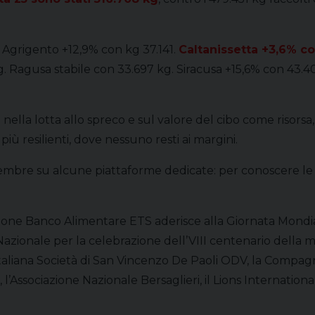
: Agrigento +12,9% con kg 37.141.
Caltanissetta +3,6% c
kg. Ragusa stabile con 33.697 kg. Siracusa +15,6% con 43.
no nella lotta allo spreco e sul valore del cibo come riso
più resilienti, dove nessuno resti ai margini.
cembre su alcune piattaforme dedicate: per conoscere le m
zione Banco Alimentare ETS aderisce alla Giornata Mondi
Nazionale per la celebrazione dell’VIII centenario della mo
aliana Società di San Vincenzo De Paoli ODV, la Compagni
i, l’Associazione Nazionale Bersaglieri, il Lions Internatio