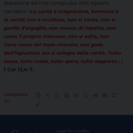
liberazione dai nostri pregiudizi, idoli, egoismi,
narcisismi: «
La carità è magnanima, benevola è
la carità; non è invidiosa, non si vanta, non si
gonfia d’orgoglio, non manca di rispetto, non
cerca il proprio interesse, non si adira, non
tiene conto del male ricevuto, non gode
dell’ingiustizia ma si rallegra della verità. Tutto
scusa, tutto crede, tutto spera, tutto sopporta
.
»
(
1 Cor 13,4-7
)
CONDIVIDI
Facebook
X
Threads
Pinterest
LinkedIn
WhatsApp
Telegram
Email
Print
SU
Copy
Link