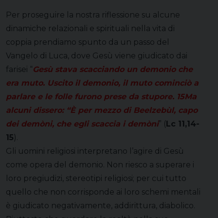
Per proseguire la nostra riflessione su alcune
dinamiche relazionali e spirituali nella vita di
coppia prendiamo spunto da un passo del
Vangelo di Luca, dove Gesù viene giudicato dai
farisei “
Gesù stava scacciando un demonio che
era muto. Uscito il demonio, il muto cominciò a
parlare e le folle furono prese da stupore.
15
Ma
alcuni dissero: “È per mezzo di Beelzebùl, capo
dei demòni, che egli scaccia i demòni
” (
Lc 11,14-
15
).
Gli uomini religiosi interpretano l’agire di Gesù
come opera del demonio. Non riesco a superare i
loro pregiudizi, stereotipi religiosi; per cui tutto
quello che non corrisponde ai loro schemi mentali
è giudicato negativamente, addirittura, diabolico.