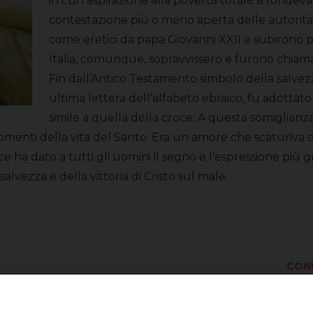
in cui l’aspirazione alla povertà totale si fonde
contestazione più o meno aperta delle autorità 
come eretici da papa Giovanni XXII e subirono p
Italia, comunque, sopravvissero e furono chiama
Fin dall’Antico Testamento simbolo della salvezza
ultima lettera dell’alfabeto ebraico, fu adottato 
simile a quella della croce. A questa somiglianz
momenti della vita del Santo. Era un amore che scaturiva
roce ha dato a tutti gli uomini il segno e l’espressione pi
lvezza e della vittoria di Cristo sul male.
COND