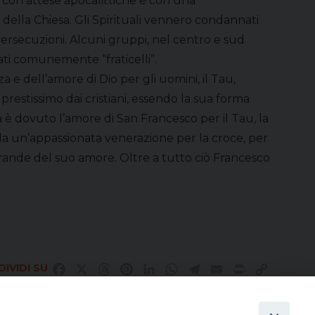
va con attese apocalittiche e con una
della Chiesa. Gli Spirituali vennero condannati
ersecuzioni. Alcuni gruppi, nel centro e sud
ti comunemente “fraticelli”.
 e dell’amore di Dio per gli uomini, il Tau,
prestissimo dai cristiani, essendo la sua forma
a è dovuto l’amore di San Francesco per il Tau, la
 da un’appassionata venerazione per la croce, per
ù grande del suo amore. Oltre a tutto ciò Francesco
IVIDI SU
Facebook
X
Threads
Pinterest
LinkedIn
WhatsApp
Telegram
Email
Print
Copy
Link