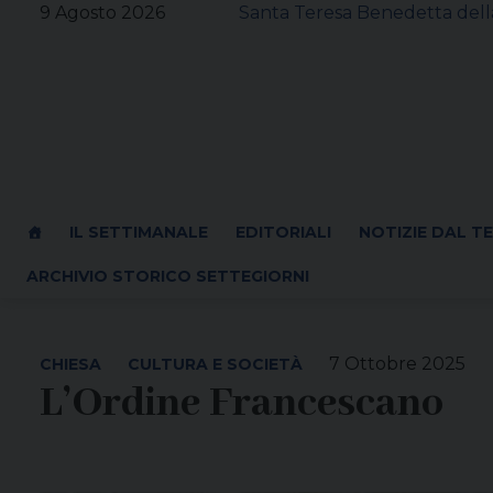
Skip
9 Agosto 2026
Santa Teresa Benedetta della
to
content
IL SETTIMANALE
EDITORIALI
NOTIZIE DAL T
ARCHIVIO STORICO SETTEGIORNI
7 Ottobre 2025
CHIESA
CULTURA E SOCIETÀ
L’Ordine Francescano