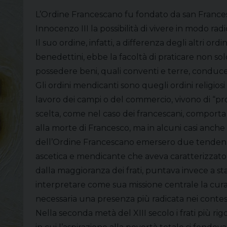
L’Ordine Francescano fu fondato da san Francesc
Innocenzo III la possibilità di vivere in modo rad
Il suo ordine, infatti, a differenza degli altri ordin
benedettini, ebbe la facoltà di praticare non s
possedere beni, quali conventi e terre, condu
Gli ordini mendicanti sono quegli ordini religio
lavoro dei campi o del commercio, vivono di “prov
scelta, come nel caso dei francescani, comporta l
alla morte di Francesco, ma in alcuni casi anche 
dell’Ordine Francescano emersero due tendenze
ascetica e mendicante che aveva caratterizzato la
dalla maggioranza dei frati, puntava invece a sta
interpretare come sua missione centrale la cura
necessaria una presenza più radicata nei contesti
Nella seconda metà del XIII secolo i frati più ri