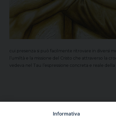
cui presenza si può facilmente ritrovare in diversi 
l’umiltà e la missione del Cristo che attraverso la c
vedeva nel Tau l’espressione concreta e reale della sa
Informativa