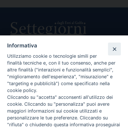
Informativa
Utilizziamo cookie o tecnologie simili per
Direttore Responsabile Giuseppe Rabita
Direttore Amministrativo Salvatore Bruno
finalità tecniche e, con il tuo consenso, anche per
Editore e Proprietà Opera di Religione della Diocesi di Piazza
altre finalità ("interazioni e funzionalità semplici",
Armerina,
"miglioramento dell'esperienza", "misurazione" e
Via Cammarata, 21 – Piazza Armerina
"targeting e pubblicità") come specificato nella
P. I. 01121870867
cookie policy.
Autorizzazione Tribunale di Enna n. 113 del 24/2/2007
Cliccando su "accetta" acconsenti all'utilizzo dei
SEGUICI SU:
cookie. Cliccando su "personalizza" puoi avere
maggiori informazioni sui cookie utilizzati e
personalizzare le tue preferenze. Cliccando su
"rifiuta" o chiudendo questa informativa proseguirai
CHI SIAMO
PRIVACY POLICY