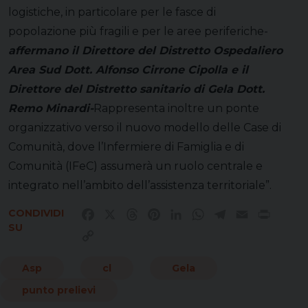
logistiche, in particolare per le fasce di
popolazione più fragili e per le aree periferiche-
affermano il Direttore del Distretto Ospedaliero
Area Sud Dott. Alfonso Cirrone Cipolla e il
Direttore del Distretto sanitario di Gela Dott.
Remo Minardi-
Rappresenta inoltre un ponte
organizzativo verso il nuovo modello delle Case di
Comunità, dove l’Infermiere di Famiglia e di
Comunità (IFeC) assumerà un ruolo centrale e
integrato nell’ambito dell’assistenza territoriale”.
CONDIVIDI
Facebook
X
Threads
Pinterest
LinkedIn
WhatsApp
Telegram
Email
Print
SU
Copy
Link
Asp
cl
Gela
punto prelievi