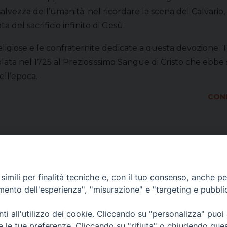
alvezza dell’umanità: nel ricordare la scena del Calvario, 
ata del sacrificio infinito di Gesù.
giose e le confraternite dedicate a questa devozione. Tra 
olata nel 1725 al Preziosissimo Sangue di Cristo che ebbe 
ell’epoca.
COND
imili per finalità tecniche e, con il tuo consenso, anche per 
amento dell'esperienza", "misurazione" e "targeting e pubbli
i all'utilizzo dei cookie. Cliccando su "personalizza" puoi
re le tue preferenze. Cliccando su "rifiuta" o chiudendo que