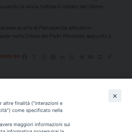
quando la lancia trafisse il costato del Divino
esse quella di Pietraperzia, istituita in
sede nella Chiesa dei Padri Riformati, appunto S.
IVIDI SU
Facebook
X
Threads
Pinterest
LinkedIn
WhatsApp
Telegram
Email
Print
Copy
Link
altre finalità ("interazioni e
Direttore Responsabile Giuseppe Rabita
cità") come specificato nella
Direttore Amministrativo Salvatore Bruno
Editore e Proprietà Opera di Religione della Diocesi di Piazza Armerina,
Via Cammarata, 21 – Piazza Armerina
 avere maggiori informazioni sui
P. I. 01121870867
sta informativa proseguirai la