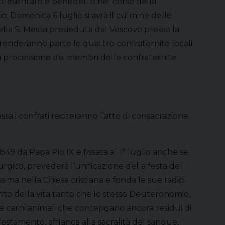
 presentato e benedetto nel corso della
io. Domenica 6 luglio si avrà il culmine delle
ella S. Messa presieduta dal Vescovo presso la
prenderanno parte le quattro confraternite locali
na processione dei membri delle confraternite
sa i confrati reciteranno l’atto di consacrazione
849 da Papa Pio IX e fissata al 1° luglio anche se
turgico, prevederà l’unificazione della festa del
ima nella Chiesa cristiana e fonda le sue radici
nto della vita tanto che lo stesso Deuteronomio,
e carni animali che contengano ancora residui di
estamento, affianca alla sacralità del sangue,