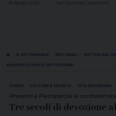
Skip
8 Agosto 2026
San Domenico, sacerdote
to
content
IL SETTIMANALE
EDITORIALI
NOTIZIE DAL T
ARCHIVIO STORICO SETTEGIORNI
CHIESA
CULTURA E SOCIETÀ
VITA DIOCESANA
Presenti a Pietraperzia le confraternite
Tre secoli di devozione a