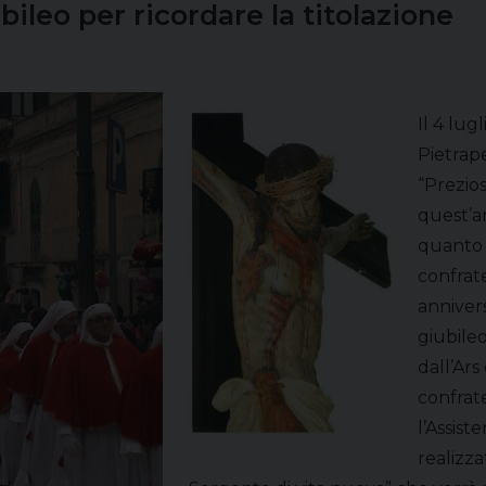
bileo per ricordare la titolazione
Il 4 lug
Pietrape
“Prezios
quest’an
quanto 
confrat
annivers
giubileo
dall’Ars
confrate
l’Assist
realizza