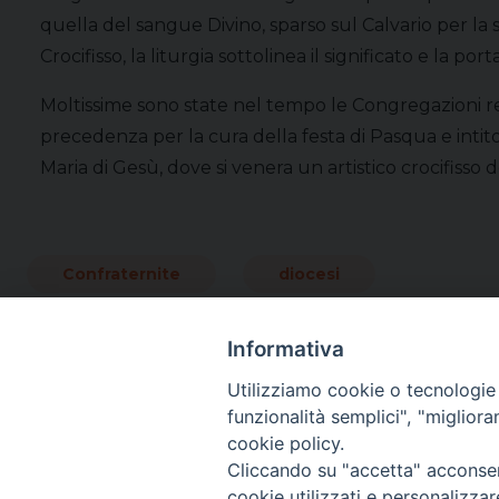
quella del sangue Divino, sparso sul Calvario per la s
Crocifisso, la liturgia sottolinea il significato e la port
Moltissime sono state nel tempo le Congregazioni reli
precedenza per la cura della festa di Pasqua e intit
Maria di Gesù, dove si venera un artistico crocifisso d
Confraternite
diocesi
Informativa
Utilizziamo cookie o tecnologie s
funzionalità semplici", "miglior
cookie policy.
Cliccando su "accetta" acconsent
cookie utilizzati e personalizza