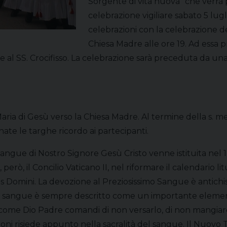
Sorgente di vita nuova” che verrà
celebrazione vigiliare sabato 5 lugl
celebrazioni con la celebrazione d
Chiesa Madre alle ore 19. Ad essa 
e e al SS. Crocifisso. La celebrazione sarà preceduta da u
aria di Gesù verso la Chiesa Madre. Al termine della s. mes
ate le targhe ricordo ai partecipanti.
 Sangue di Nostro Signore Gesù Cristo venne istituita nel 1
però, il Concilio Vaticano II, nel riformare il calendario li
 Domini. La devozione al Preziosissimo Sangue è antichiss
i, il sangue è sempre descritto come un importante eleme
ca come Dio Padre comandi di non versarlo, di non mangiar
oni risiede appunto nella sacralità del sangue. Il Nuovo T