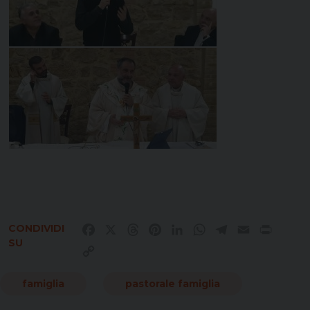
CONDIVIDI
Facebook
X
Threads
Pinterest
LinkedIn
WhatsApp
Telegram
Email
Print
SU
Copy
Link
famiglia
pastorale famiglia