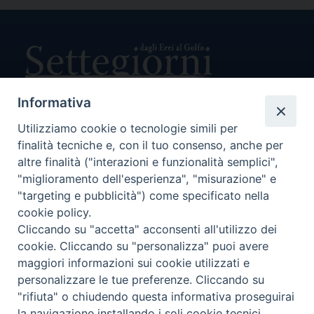
Informativa
Utilizziamo cookie o tecnologie simili per
Direttore Responsabile Giuseppe Rabita
finalità tecniche e, con il tuo consenso, anche per
Direttore Amministrativo Salvatore Bruno
Editore e Proprietà Opera di Religione della Diocesi di Piazza
altre finalità ("interazioni e funzionalità semplici",
Armerina,
"miglioramento dell'esperienza", "misurazione" e
Via Cammarata, 21 – Piazza Armerina
"targeting e pubblicità") come specificato nella
P. I. 01121870867
cookie policy.
Autorizzazione Tribunale di Enna n. 113 del 24/2/2007
Cliccando su "accetta" acconsenti all'utilizzo dei
SEGUICI SU:
cookie. Cliccando su "personalizza" puoi avere
maggiori informazioni sui cookie utilizzati e
personalizzare le tue preferenze. Cliccando su
"rifiuta" o chiudendo questa informativa proseguirai
CHI SIAMO
PRIVACY POLICY
la navigazione installando i soli cookie tecnici.