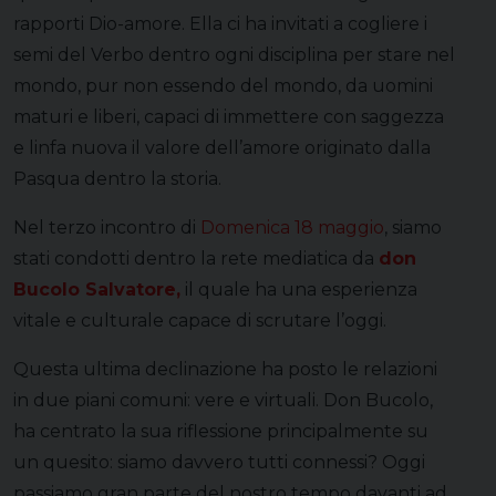
rapporti Dio-amore. Ella ci ha invitati a cogliere i
semi del Verbo dentro ogni disciplina per stare nel
mondo, pur non essendo del mondo, da uomini
maturi e liberi, capaci di immettere con saggezza
e linfa nuova il valore dell’amore originato dalla
Pasqua dentro la storia.
Nel terzo incontro di
Domenica 18 maggio
, siamo
stati condotti dentro la rete mediatica da
don
Bucolo Salvatore,
il quale ha una esperienza
vitale e culturale capace di scrutare l’oggi.
Questa ultima declinazione ha posto le relazioni
in due piani comuni: vere e virtuali. Don Bucolo,
ha centrato la sua riflessione principalmente su
un quesito: siamo davvero tutti connessi? Oggi
passiamo gran parte del nostro tempo davanti ad