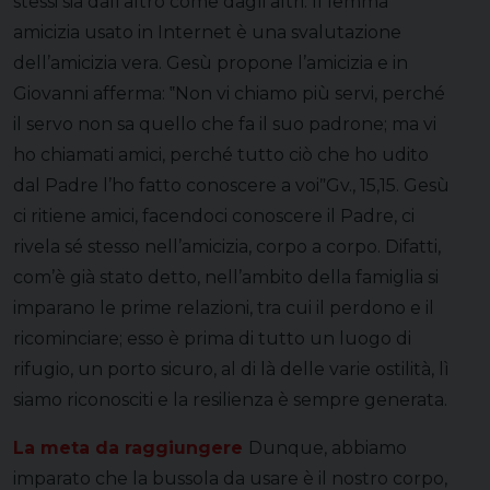
stessi sia dall’altro come dagli altri. Il lemma
amicizia usato in Internet è una svalutazione
dell’amicizia vera. Gesù propone l’amicizia e in
Giovanni afferma: ‟Non vi chiamo più servi, perché
il servo non sa quello che fa il suo padrone; ma vi
ho chiamati amici, perché tutto ciò che ho udito
dal Padre l’ho fatto conoscere a voiˮGv., 15,15. Gesù
ci ritiene amici, facendoci conoscere il Padre, ci
rivela sé stesso nell’amicizia, corpo a corpo. Difatti,
com’è già stato detto, nell’ambito della famiglia si
imparano le prime relazioni, tra cui il perdono e il
ricominciare; esso è prima di tutto un luogo di
rifugio, un porto sicuro, al di là delle varie ostilità, lì
siamo riconosciti e la resilienza è sempre generata.
La meta da raggiungere
Dunque, abbiamo
imparato che la bussola da usare è il nostro corpo,