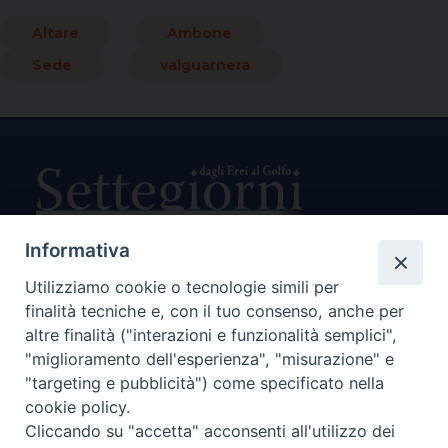
Link
Altare
Ambone
Sede
valguarnera
Informativa
Utilizziamo cookie o tecnologie simili per
Direttore Responsabile Giuseppe Rabita
finalità tecniche e, con il tuo consenso, anche per
Direttore Amministrativo Salvatore Bruno
Editore e Proprietà Opera di Religione della Diocesi di Piazza
altre finalità ("interazioni e funzionalità semplici",
Armerina,
"miglioramento dell'esperienza", "misurazione" e
Via Cammarata, 21 – Piazza Armerina
"targeting e pubblicità") come specificato nella
P. I. 01121870867
cookie policy.
Autorizzazione Tribunale di Enna n. 113 del 24/2/2007
Cliccando su "accetta" acconsenti all'utilizzo dei