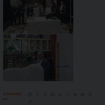
CONDIVIDI
Facebook
X
Threads
Pinterest
LinkedIn
WhatsApp
Telegram
Email
Print
SU
Copy