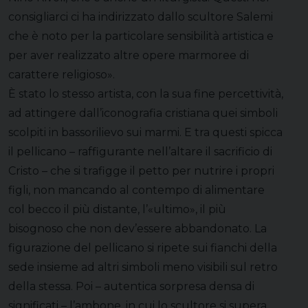
consigliarci ci ha indirizzato dallo scultore Salemi
che è noto per la particolare sensibilità artistica e
per aver realizzato altre opere marmoree di
carattere religioso».
È stato lo stesso artista, con la sua fine percettività,
ad attingere dall’iconografia cristiana quei simboli
scolpiti in bassorilievo sui marmi. E tra questi spicca
il pellicano – raffigurante nell’altare il sacrificio di
Cristo – che si trafigge il petto per nutrire i propri
figli, non mancando al contempo di alimentare
col becco il più distante, l’«ultimo», il più
bisognoso che non dev’essere abbandonato. La
figurazione del pellicano si ripete sui fianchi della
sede insieme ad altri simboli meno visibili sul retro
della stessa. Poi – autentica sorpresa densa di
significati – l’ambone, in cui lo scultore si supera