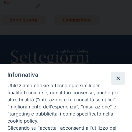
SU
Copy
Link
dopo guerra
Emigrazione
Informativa
Utilizziamo cookie o tecnologie simili per
Direttore Responsabile Giuseppe Rabita
Direttore Amministrativo Salvatore Bruno
finalità tecniche e, con il tuo consenso, anche per
Editore e Proprietà Opera di Religione della Diocesi di Piazza
altre finalità ("interazioni e funzionalità semplici",
Armerina,
"miglioramento dell'esperienza", "misurazione" e
Via Cammarata, 21 – Piazza Armerina
"targeting e pubblicità") come specificato nella
P. I. 01121870867
cookie policy.
Autorizzazione Tribunale di Enna n. 113 del 24/2/2007
Cliccando su "accetta" acconsenti all'utilizzo dei