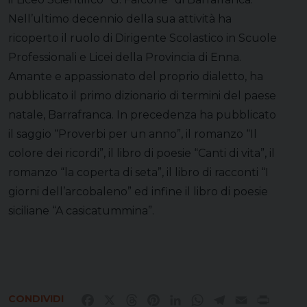
Nell’ultimo decennio della sua attività ha
ricoperto il ruolo di Dirigente Scolastico in Scuole
Professionali e Licei della Provincia di Enna.
Amante e appassionato del proprio dialetto, ha
pubblicato il primo dizionario di termini del paese
natale, Barrafranca. In precedenza ha pubblicato
il saggio “Proverbi per un anno”, il romanzo “Il
colore dei ricordi”, il libro di poesie “Canti di vita”, il
romanzo “la coperta di seta”, il libro di racconti “I
giorni dell’arcobaleno” ed infine il libro di poesie
siciliane “A casicatummina”.
CONDIVIDI
Facebook
X
Threads
Pinterest
LinkedIn
WhatsApp
Telegram
Email
Print