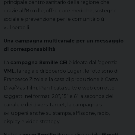
principale centro sanitario della regione che,
grazie all’8xmille, offre cure mediche, sostegno
sociale e prevenzione per le comunità più
vulnerabili.
Una campagna multicanale per un messaggio
di corresponsabilità
La
campagna 8xmille
CEI
è ideata dall’agenzia
VML
, la regia è di Edoardo Lugari, le foto sono di
Francesco Zizola e la casa di produzione è Casta
Diva/Masi Film. Pianificata su tv e web con otto
soggetti nei formati 20”, 15” e 6”, a seconda del
canale e dei diversi target, la campagna si
svilupperà anche su stampa, affissione, radio,
display e video strategy.
Nel sito
www.8xmille.it
sono disponibili i
filmati