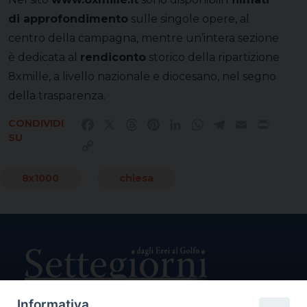
di approfondimento
sulle singole opere, al
centro della campagna, mentre un’intera sezione
è dedicata al
rendiconto
storico della ripartizione
8xmille, a livello nazionale e diocesano, nel segno
della trasparenza.
CONDIVIDI
Facebook
X
Threads
Pinterest
LinkedIn
WhatsApp
Telegram
Email
Print
SU
Copy
Link
8x1000
chiesa
Informativa