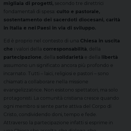
migliaia di progetti,
secondo tre direttrici
fondamentali di spesa:
culto e pastorale,
sostentamento dei sacerdoti diocesani, carità
in Italia e
nei
Paesi in via di sviluppo.
Ed è proprio nel contesto di una
Chiesa in uscita
che
i valori della
corresponsabilità
, della
partecipazione
, della
solidarietà
e della
libertà
assumono un significato ancora più profondo e
incarnato. Tutti – laici, religiosi e pastori – sono
chiamati a collaborare nella missione
evangelizzatrice. Non esistono spettatori, ma solo
protagonisti. La comunità cristiana cresce quando
ogni membro si sente parte attiva del Corpo di
Cristo, condividendo doni, tempo e fede.
Attraverso la partecipazione infatti si esprime in
una Chiesa che ascolta, che dialoga, che