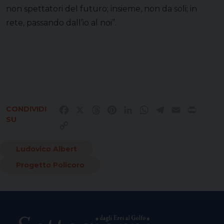
non spettatori del futuro; insieme, non da soli; in
rete, passando dall’io al noi”.
CONDIVIDI
Facebook
X
Threads
Pinterest
LinkedIn
WhatsApp
Telegram
Email
Print
SU
Copy
Link
Ludovico Albert
Progetto Policoro