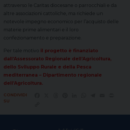
attraverso le Caritas diocesane o parrocchiali e da
altre associazioni cattoliche, ma richiede un
notevole impegno economico per l’acquisto delle
materie prime alimentari e il loro
confezionamento e preparazione.
Per tale motivo
il progetto è finanziato
dall’Assessorato Regionale dell’Agricoltura,
dello Sviluppo Rurale e della Pesca
mediterranea – Dipartimento regionale
dell’Agricoltura.
CONDIVIDI
Facebook
X
Threads
Pinterest
LinkedIn
WhatsApp
Telegram
Email
Print
SU
Copy
Link