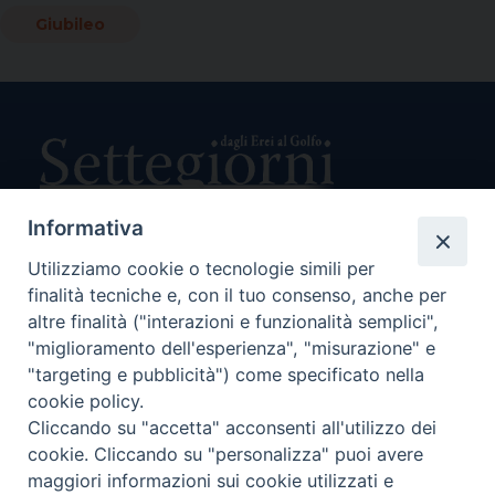
Giubileo
Informativa
Utilizziamo cookie o tecnologie simili per
Direttore Responsabile Giuseppe Rabita
finalità tecniche e, con il tuo consenso, anche per
Direttore Amministrativo Salvatore Bruno
Editore e Proprietà Opera di Religione della Diocesi di Piazza
altre finalità ("interazioni e funzionalità semplici",
Armerina,
"miglioramento dell'esperienza", "misurazione" e
Via Cammarata, 21 – Piazza Armerina
"targeting e pubblicità") come specificato nella
P. I. 01121870867
cookie policy.
Autorizzazione Tribunale di Enna n. 113 del 24/2/2007
Cliccando su "accetta" acconsenti all'utilizzo dei
SEGUICI SU:
cookie. Cliccando su "personalizza" puoi avere
maggiori informazioni sui cookie utilizzati e