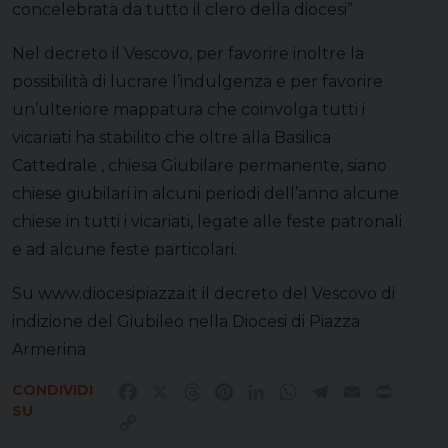
concelebrata da tutto il clero della diocesi”
Nel decreto il Vescovo, per favorire inoltre la
possibilità di lucrare l’indulgenza e per favorire
un’ulteriore mappatura che coinvolga tutti i
vicariati ha stabilito che oltre alla Basilica
Cattedrale , chiesa Giubilare permanente, siano
chiese giubilari in alcuni periodi dell’anno alcune
chiese in tutti i vicariati, legate alle feste patronali
e ad alcune feste particolari.
Su www.diocesipiazza.it il decreto del Vescovo di
indizione del Giubileo nella Diocesi di Piazza
Armerina
CONDIVIDI
Facebook
X
Threads
Pinterest
LinkedIn
WhatsApp
Telegram
Email
Print
SU
Copy
Link