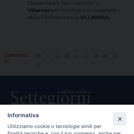
Chiesa Madre “San Giacomo” in
Villarosa
per i confrati e le consorelle
delle Confraternite di
VILLAROSA
;
CONDIVIDI
Facebook
X
Threads
Pinterest
LinkedIn
WhatsApp
Telegram
Email
Print
SU
Copy
Link
Informativa
Utilizziamo cookie o tecnologie simili per
Direttore Responsabile Giuseppe Rabita
finalità tecniche e, con il tuo consenso, anche per
Direttore Amministrativo Salvatore Bruno