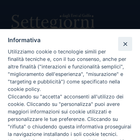
Informativa
Utilizziamo cookie o tecnologie simili per
Direttore Responsabile Giuseppe Rabita
finalità tecniche e, con il tuo consenso, anche per
Direttore Amministrativo Salvatore Bruno
Editore e Proprietà Opera di Religione della Diocesi di Piazza
altre finalità ("interazioni e funzionalità semplici",
Armerina,
"miglioramento dell'esperienza", "misurazione" e
Via Cammarata, 21 – Piazza Armerina
"targeting e pubblicità") come specificato nella
P. I. 01121870867
cookie policy.
Autorizzazione Tribunale di Enna n. 113 del 24/2/2007
Cliccando su "accetta" acconsenti all'utilizzo dei
SEGUICI SU:
cookie. Cliccando su "personalizza" puoi avere
maggiori informazioni sui cookie utilizzati e
personalizzare le tue preferenze. Cliccando su
"rifiuta" o chiudendo questa informativa proseguirai
CHI SIAMO
PRIVACY POLICY
la navigazione installando i soli cookie tecnici.