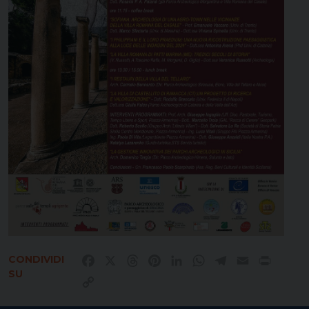
CONDIVIDI
Facebook
X
Threads
Pinterest
LinkedIn
WhatsApp
Telegram
Email
Print
SU
Copy
Link