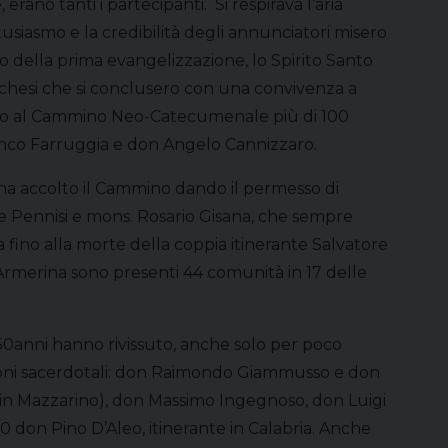
 erano tanti i partecipanti. Si respirava l’aria
tusiasmo e la credibilità degli annunciatori misero
po della prima evangelizzazione, lo Spirito Santo
techesi che si conclusero con una convivenza a
rono al Cammino Neo-Catecumenale più di 100
Franco Farruggia e don Angelo Cannizzaro.
ha accolto il Cammino dando il permesso di
ele Pennisi e mons. Rosario Gisana, che sempre
 fino alla morte della coppia itinerante Salvatore
a Armerina sono presenti 44 comunità in 17 delle
i 50anni hanno rivissuto, anche solo per poco
azioni sacerdotali: don Raimondo Giammusso e don
 in Mazzarino), don Massimo Ingegnoso, don Luigi
80 don Pino D’Aleo, itinerante in Calabria. Anche