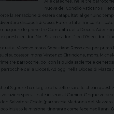
Alle catechesi, nelle tre parrocchie,
nuova del Concilio Vaticano II, l’en
 forte la sensazione di essere catapultati al genuino tem
iventare discepoli di Gesù. Furono fatti 15 incontri –ca
do nacquero le prime tre Comunità della Diocesi. Aderi
hie e i presbiteri don Ninì Scucces, don Pino D’Aleo, don 
grati al Vescovo mons. Sebastiano Rosso che per primo 
ai suoi successori mons. Vincenzo Cirrincione, mons. Mich
me tre parrocchie, poi, con la guida sapiente e generosa
re parrocchie della Diocesi. Ad oggi nella Diocesi di Piazz
he il Signore ha elargito a fratelli e sorelle che in quest
le vocazioni speciali nate in seno al Camino. Cinque voc
, don Salvatore Chiolo (parrocchia Madonna del Mazzaro
poco iniziato la missione itinerante come fece negli anni ’