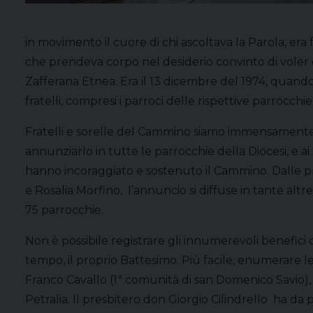
in movimento il cuore di chi ascoltava la Parola, era
che prendeva corpo nel desiderio convinto di voler d
Zafferana Etnea. Era il 13 dicembre del 1974, quan
fratelli, compresi i parroci delle rispettive parrocc
Fratelli e sorelle del Cammino siamo immensamente 
annunziarlo in tutte le parrocchie della Diocesi, e 
hanno incoraggiato e sostenuto il Cammino. Dalle pri
e Rosalia Morfino, l’annuncio si diffuse in tante alt
75 parrocchie.
Non è possibile registrare gli innumerevoli benefici c
tempo, il proprio Battesimo. Più facile, enumerare 
Franco Cavallo (1ª comunità di san Domenico Savio)
Petralia. Il presbitero don Giorgio Cilindrello ha da 