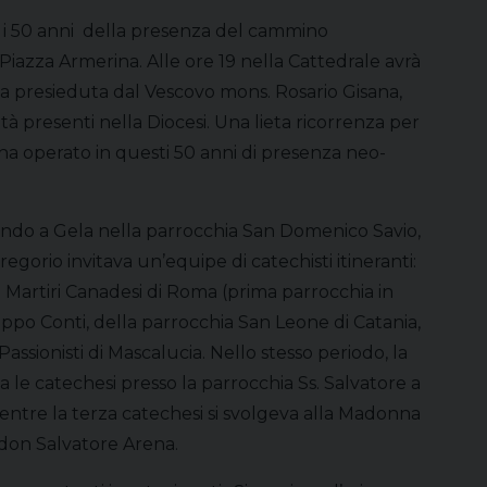
no i 50 anni della presenza del cammino
iazza Armerina. Alle ore 19 nella Cattedrale avrà
a presieduta dal Vescovo mons. Rosario Gisana,
à presenti nella Diocesi. Una lieta ricorrenza per
ha operato in questi 50 anni di presenza neo-
ando a Gela nella parrocchia San Domenico Savio,
egorio invitava un’equipe di catechisti itineranti:
i Martiri Canadesi di Roma (prima parrocchia in
lippo Conti, della parrocchia San Leone di Catania,
ssionisti di Mascalucia. Nello stesso periodo, la
 le catechesi presso la parrocchia Ss. Salvatore a
mentre la terza catechesi si svolgeva alla Madonna
don Salvatore Arena.