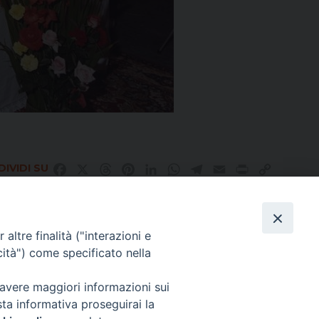
IVIDI SU
Facebook
X
Threads
Pinterest
LinkedIn
WhatsApp
Telegram
Email
Print
Copy
Link
altre finalità ("interazioni e
Direttore Responsabile Giuseppe Rabita
cità") come specificato nella
Direttore Amministrativo Salvatore Bruno
Editore e Proprietà Opera di Religione della Diocesi di Piazza Armerina,
Via Cammarata, 21 – Piazza Armerina
 avere maggiori informazioni sui
P. I. 01121870867
sta informativa proseguirai la
Autorizzazione Tribunale di Enna n. 113 del 24/2/2007