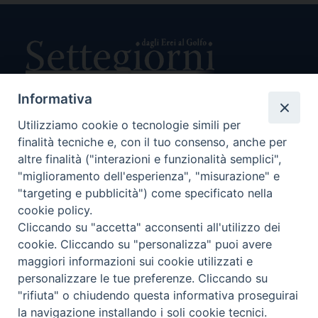
Informativa
Utilizziamo cookie o tecnologie simili per
Direttore Responsabile Giuseppe Rabita
Direttore Amministrativo Salvatore Bruno
finalità tecniche e, con il tuo consenso, anche per
Editore e Proprietà Opera di Religione della Diocesi di Piazza
altre finalità ("interazioni e funzionalità semplici",
Armerina,
"miglioramento dell'esperienza", "misurazione" e
Via Cammarata, 21 – Piazza Armerina
"targeting e pubblicità") come specificato nella
P. I. 01121870867
cookie policy.
Autorizzazione Tribunale di Enna n. 113 del 24/2/2007
Cliccando su "accetta" acconsenti all'utilizzo dei
SEGUICI SU:
cookie. Cliccando su "personalizza" puoi avere
maggiori informazioni sui cookie utilizzati e
personalizzare le tue preferenze. Cliccando su
"rifiuta" o chiudendo questa informativa proseguirai
CHI SIAMO
PRIVACY POLICY
la navigazione installando i soli cookie tecnici.