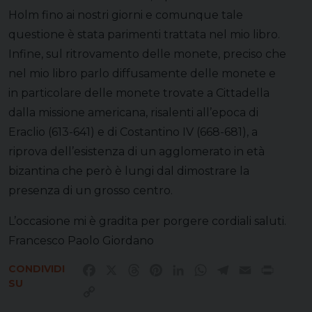
Holm fino ai nostri giorni e comunque tale
questione è stata parimenti trattata nel mio libro.
Infine, sul ritrovamento delle monete, preciso che
nel mio libro parlo diffusamente delle monete e
in particolare delle monete trovate a Cittadella
dalla missione americana, risalenti all’e­poca di
Eraclio (613-641) e di Costantino IV (668-681), a
riprova dell’esisten­za di un agglomerato in età
bizantina che però è lungi dal dimostrare la
presenza di un grosso centro.
L’occasione mi è gradita per porgere cordiali saluti.
Francesco Paolo Giordano
CONDIVIDI
Facebook
X
Threads
Pinterest
LinkedIn
WhatsApp
Telegram
Email
Print
SU
Copy
Link