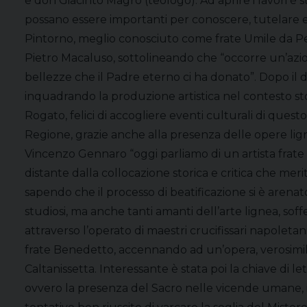
e don Giacinto Magro (teologo). Ad aprire i lavori è
possano essere importanti per conoscere, tutelare e
Pintorno, meglio conosciuto come frate Umile da Petra
Pietro Macaluso, sottolineando che “occorre un’azio
bellezze che il Padre eterno ci ha donato”. Dopo il 
inquadrando la produzione artistica nel contesto sto
Rogato, felici di accogliere eventi culturali di quest
Regione, grazie anche alla presenza delle opere ligne
Vincenzo Gennaro “oggi parliamo di un artista frate
distante dalla collocazione storica e critica che merit
sapendo che il processo di beatificazione si è arena
studiosi, ma anche tanti amanti dell’arte lignea, sof
attraverso l’operato di maestri crucifissari napoletani 
frate Benedetto, accennando ad un’opera, verosimilm
Caltanissetta. Interessante è stata poi la chiave di let
ovvero la presenza del Sacro nelle vicende umane, il