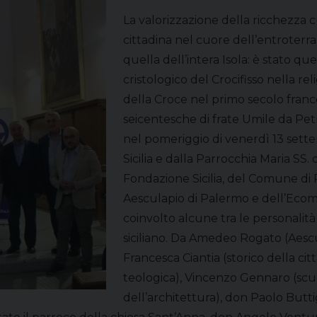
La valorizzazione della ricchezza cu
cittadina nel cuore dell’entroterra 
quella dell’intera Isola: è stato qu
cristologico del Crocifisso nella r
della Croce nel primo secolo france
seicentesche di frate Umile da Petr
nel pomeriggio di venerdì 13 sette
Sicilia e dalla Parrocchia Maria SS.
Fondazione Sicilia, del Comune di P
Aesculapio di Palermo e dell’Ecom
coinvolto alcune tra le personalit
siciliano. Da Amedeo Rogato (Aescu
Francesca Ciantia (storico della ci
teologica), Vincenzo Gennaro (scu
dell’architettura), don Paolo Buttigl