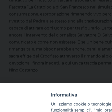
tentativo ben riuscito di varcare la soglia del Miste
Fascetta “La Cristologia di San Francesco nel simula
consumazione, espropriazione rimanendo vivo perché 
rivestito dal Padre a se stesso sino alla trasfigura
capace di attirare ogni uomo per trasfigurarlo. L’arte
ancora, l’intervento del giornalista Salvatore Di 
comunicato è come non esistesse. E se un bene cultura
rimanga tale, ma bisognerebbe anche, parallelamente
sacra effige del Crocifisso attraverso il rimando ai gi
devozionali finora inedeti, la cui unica traccia perma
Nino Costanzo
Informativa
Utilizziamo cookie o tecnologie s
funzionalità semplici", "miglior