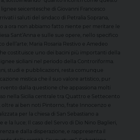
tura, sottolineando “quanto incontri come questo
e lignee seicentesche di Giovanni Francesco
vati i saluti del sindaco di Petralia Soprana,
no a ora non abbiamo fatto niente per meritare le
iesa Sant’Anna e sulle sue opere, nello specifico
ico dell’arte; Maria Rosaria Restivo e Amedeo
che costituisce uno dei bacini più importanti della
ignee siciliani nel periodo della Controriforma.
gni, studi e pubblicazioni, resta comunque
cazione mistica che il suo valore artistico, pur
ntervento dalla questione che appassiona molti
sso nella Sicilia centrale tra Quattro e Settecento
ne, oltre ai ben noti Pintorno, frate Innocenzo e
izzata per la chiesa di San Sebastiano a
e e la luce; Il caso del Servo di Dio Nino Baglieri,
renza e dalla disperazione, e rappresenta il