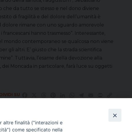
uardo della santità, l’augustum”; Sebastiano
o che da tutto se stesso e nel dono diviene
to di fragilità e del dolore dell’umanità è
ta dal dolore rimane con uno sguardo amorevole
e i francescani hanno trasmesso”. Interessante,
hé nel mondo contemporaneo se qualcosa non viene
li altri. E’ giusto che la strada scientifica
ine”. Tuttavia, l’esame della devozione alla
po, dei Moncada in particolare, farà luce su oggetti
IVIDI SU
Facebook
X
Threads
Pinterest
LinkedIn
WhatsApp
Telegram
Email
Print
Copy
Link
altre finalità ("interazioni e
Direttore Responsabile Giuseppe Rabita
cità") come specificato nella
Direttore Amministrativo Salvatore Bruno