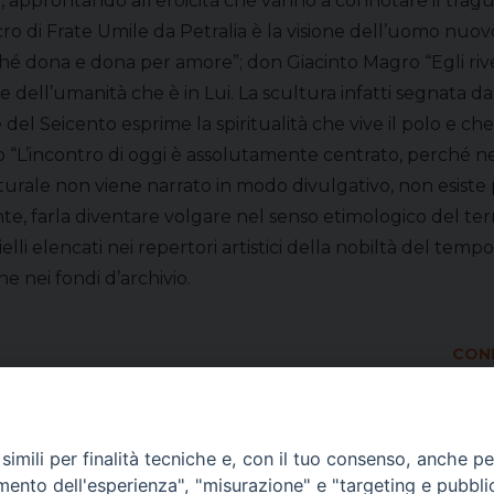
ro, approntando all’eroicità che vanno a connotare il trag
cro di Frate Umile da Petralia è la visione dell’uomo nuov
dona e dona per amore”; don Giacinto Magro “Egli rivesti
zione dell’umanità che è in Lui. La scultura infatti segna
 del Seicento esprime la spiritualità che vive il polo e ch
Salvo “L’incontro di oggi è assolutamente centrato, perc
le non viene narrato in modo divulgativo, non esiste per g
, farla diventare volgare nel senso etimologico del term
oielli elencati nei repertori artistici della nobiltà del tem
ne nei fondi d’archivio.
COND
imili per finalità tecniche e, con il tuo consenso, anche per 
amento dell'esperienza", "misurazione" e "targeting e pubbli