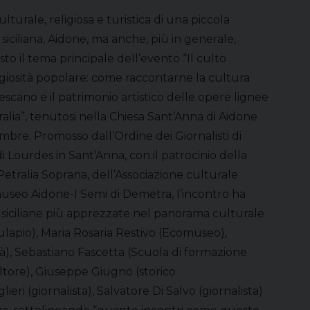
lturale, religiosa e turistica di una piccola
siciliana, Aidone, ma anche, più in generale,
esto il tema principale dell’evento “Il culto
eligiosità popolare: come raccontarne la cultura
scano e il patrimonio artistico delle opere lignee
alia”, tenutosi nella Chiesa Sant’Anna di Aidone
mbre. Promosso dall’Ordine dei Giornalisti di
 di Lourdes in Sant’Anna, con il patrocinio della
etralia Soprana, dell’Associazione culturale
useo Aidone-I Semi di Demetra, l’incontro ha
à siciliane più apprezzate nel panorama culturale
lapio), Maria Rosaria Restivo (Ecomuseo),
ttà), Sebastiano Fascetta (Scuola di formazione
ltore), Giuseppe Giugno (storico
ieri (giornalista), Salvatore Di Salvo (giornalista)