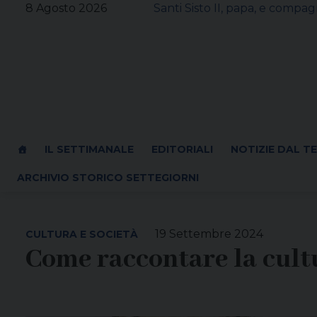
Skip
8 Agosto 2026
Santi Sisto II, papa, e compagn
to
content
IL SETTIMANALE
EDITORIALI
NOTIZIE DAL T
ARCHIVIO STORICO SETTEGIORNI
19 Settembre 2024
CULTURA E SOCIETÀ
Come raccontare la cult