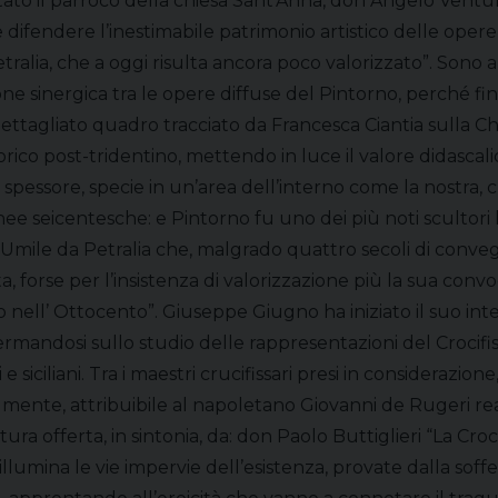
 stato il parroco della chiesa Sant’Anna, don Angelo Ven
 difendere l’inestimabile patrimonio artistico delle oper
lia, che a oggi risulta ancora poco valorizzato”. Sono arri
ne sinergica tra le opere diffuse del Pintorno, perché fi
dettagliato quadro tracciato da Francesca Ciantia sulla Ch
rico post-tridentino, mettendo in luce il valore didascal
o spessore, specie in un’area dell’interno come la nostra, 
e seicentesche: e Pintorno fu uno dei più noti scultori l
 Umile da Petralia che, malgrado quattro secoli di conve
a, forse per l’insistenza di valorizzazione più la sua convo
to nell’ Ottocento”. Giuseppe Giugno ha iniziato il suo i
fermandosi sullo studio delle rappresentazioni del Crocifi
e siciliani. Tra i maestri crucifissari presi in considerazio
ente, attribuibile al napoletano Giovanni de Rugeri real
tura offerta, in sintonia, da: don Paolo Buttiglieri “La Croc
lumina le vie impervie dell’esistenza, provate dalla soffe