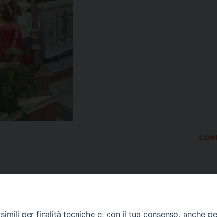
COND
imili per finalità tecniche e, con il tuo consenso, anche per 