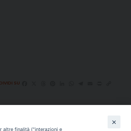
IVIDI SU
Facebook
X
Threads
Pinterest
LinkedIn
WhatsApp
Telegram
Email
Print
Copy
Link
altre finalità ("interazioni e