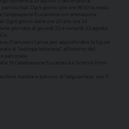
ogo domenica 25 agosto. Il settenario di
arrocchiali. Ogni giorno alle ore 18:30 la recita
 la Celebrazione Eucaristica con animazione
ali. Ogni giorno dalle ore 20 alle ore 24
 Nelle giornate di giovedì 22 e venerdì 23 agosto
H24.
a su Francesco Lanza, per approfondire la figura
rata di “teologia letteraria”, all’interno del
ta patronale.
 alle 19 Celebrazione Eucaristica e Solenni Primi
stofero martire e patrono di Valguarnera: ore 11