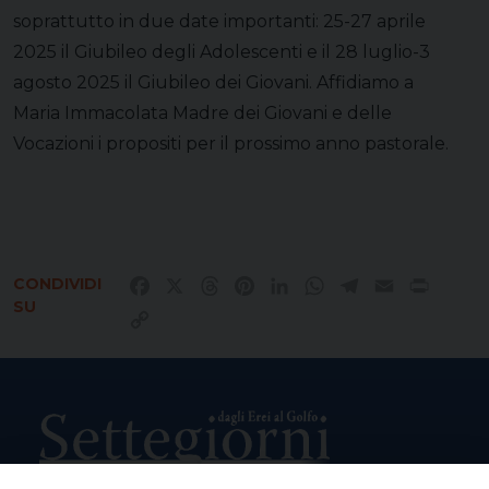
soprattutto in due date importanti: 25-27 aprile
2025 il Giubileo degli Adolescenti e il 28 luglio-3
agosto 2025 il Giubileo dei Giovani. Affidiamo a
Maria Immacolata Madre dei Giovani e delle
Vocazioni i propositi per il prossimo anno pastorale.
CONDIVIDI
Facebook
X
Threads
Pinterest
LinkedIn
WhatsApp
Telegram
Email
Print
SU
Copy
Link