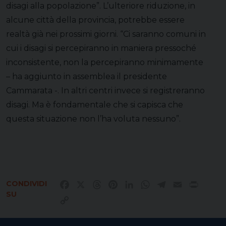
disagi alla popolazione”. L’ulteriore riduzione, in
alcune città della provincia, potrebbe essere
realtà già nei prossimi giorni. “Ci saranno comuni in
cui i disagi si percepiranno in maniera pressoché
inconsistente, non la percepiranno minimamente
– ha aggiunto in assemblea il presidente
Cammarata -. In altri centri invece si registreranno
disagi. Ma è fondamentale che si capisca che
questa situazione non l’ha voluta nessuno”.
CONDIVIDI
Facebook
X
Threads
Pinterest
LinkedIn
WhatsApp
Telegram
Email
Print
SU
Copy
Link