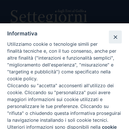
Informativa
Utilizziamo cookie o tecnologie simili per
Direttore Responsabile Giuseppe Rabita
finalità tecniche e, con il tuo consenso, anche per
Direttore Amministrativo Salvatore Bruno
Editore e Proprietà Opera di Religione della Diocesi di Piazza
altre finalità ("interazioni e funzionalità semplici",
Armerina,
"miglioramento dell'esperienza", "misurazione" e
Via Cammarata, 21 – Piazza Armerina
"targeting e pubblicità") come specificato nella
P. I. 01121870867
cookie policy.
Autorizzazione Tribunale di Enna n. 113 del 24/2/2007
Cliccando su "accetta" acconsenti all'utilizzo dei
SEGUICI SU:
cookie. Cliccando su "personalizza" puoi avere
maggiori informazioni sui cookie utilizzati e
personalizzare le tue preferenze. Cliccando su
"rifiuta" o chiudendo questa informativa proseguirai
CHI SIAMO
PRIVACY POLICY
la navigazione installando i soli cookie tecnici.
Ulteriori informazioni sono disponibili nella
cookie
Preferenze Cookie