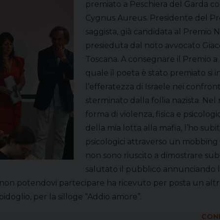
premiato a Peschiera del Garda co
Cygnus Aureus. Presidente del Premio
saggista, già candidata al Premio N
presieduta dal noto avvocato Giaco
Toscana. A consegnare il Premio a P
quale il poeta è stato premiato si 
l’efferatezza di Israele nei confront
sterminato dalla follia nazista. Nel
forma di violenza, fisica e psicologi
della mia lotta alla mafia, l’ho subit
psicologici attraverso un mobbing 
non sono riuscito a dimostrare sub
salutato il pubblico annunciando 
a, non potendovi partecipare ha ricevuto per posta un alt
idoglio, per la silloge “Addio amore”.
COND