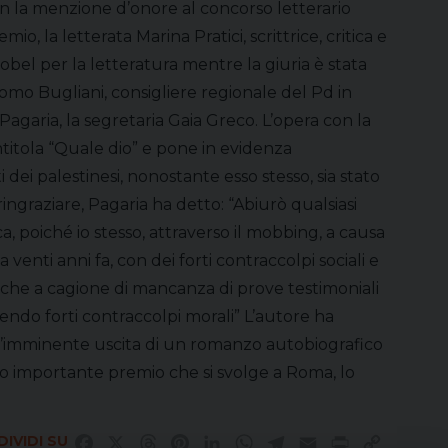
n la menzione d’onore al concorso letterario
, la letterata Marina Pratici, scrittrice, critica e
obel per la letteratura mentre la giuria è stata
mo Bugliani, consigliere regionale del Pd in
agaria, la segretaria Gaia Greco. L’opera con la
intitola “Quale dio” e pone in evidenza
i dei palestinesi, nonostante esso stesso, sia stato
 ringraziare, Pagaria ha detto: “Abiurò qualsiasi
ca, poiché io stesso, attraverso il mobbing, a causa
a venti anni fa, con dei forti contraccolpi sociali e
che a cagione di mancanza di prove testimoniali
endo forti contraccolpi morali” L’autore ha
l’imminente uscita di un romanzo autobiografico
ro importante premio che si svolge a Roma, lo
IVIDI SU
Facebook
X
Threads
Pinterest
LinkedIn
WhatsApp
Telegram
Email
Print
Copy