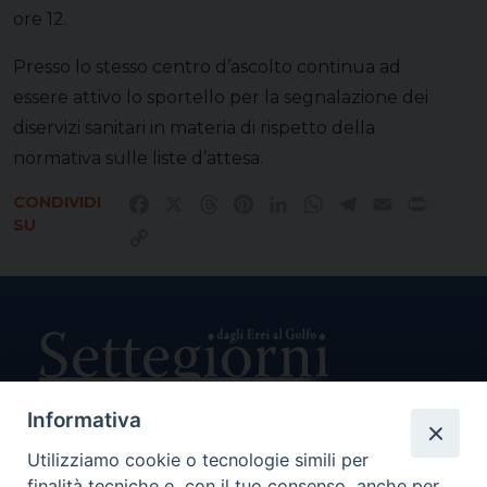
ore 12.
Presso lo stesso centro d’ascolto continua ad
essere attivo lo sportello per la segnalazione dei
diservizi sanitari in materia di rispetto della
normativa sulle liste d’attesa.
CONDIVIDI
Facebook
X
Threads
Pinterest
LinkedIn
WhatsApp
Telegram
Email
Print
SU
Copy
Link
Informativa
Utilizziamo cookie o tecnologie simili per
Direttore Responsabile Giuseppe Rabita
finalità tecniche e, con il tuo consenso, anche per
Direttore Amministrativo Salvatore Bruno