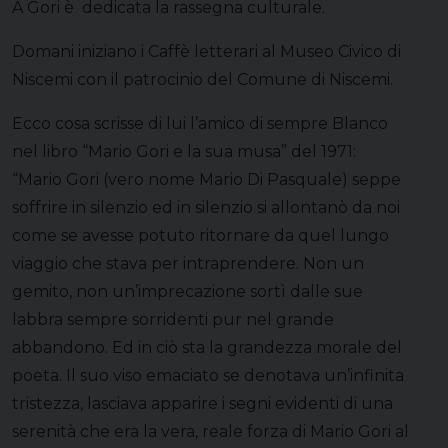
A Gori è dedicata la rassegna culturale.
Domani iniziano i Caffè letterari al Museo Civico di
Niscemi con il patrocinio del Comune di Niscemi.
Ecco cosa scrisse di lui l’amico di sempre Blanco
nel libro “Mario Gori e la sua musa” del 1971:
“Mario Gori (vero nome Mario Di Pasquale) seppe
soffrire in silenzio ed in silenzio si allontanò da noi
come se avesse potuto ritornare da quel lungo
viaggio che stava per intraprendere. Non un
gemito, non un’imprecazione sortì dalle sue
labbra sempre sorridenti pur nel grande
abbandono. Ed in ciò sta la grandezza morale del
poeta. Il suo viso emaciato se denotava un’infinita
tristezza, lasciava apparire i segni evidenti di una
serenità che era la vera, reale forza di Mario Gori al