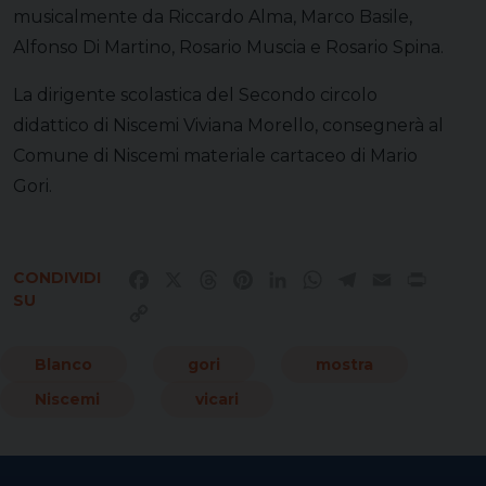
musicalmente da Riccardo Alma, Marco Basile,
Alfonso Di Martino, Rosario Muscia e Rosario Spina.
La dirigente scolastica del Secondo circolo
didattico di Niscemi Viviana Morello, consegnerà al
Comune di Niscemi materiale cartaceo di Mario
Gori.
CONDIVIDI
Facebook
X
Threads
Pinterest
LinkedIn
WhatsApp
Telegram
Email
Print
SU
Copy
Link
Blanco
gori
mostra
Niscemi
vicari