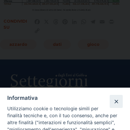
CONDIVIDI
Facebook
X
Threads
Pinterest
LinkedIn
WhatsApp
Telegram
Email
Print
SU
Copy
Link
azzardo
dati
gioco
Informativa
Utilizziamo cookie o tecnologie simili per
Direttore Responsabile Giuseppe Rabita
finalità tecniche e, con il tuo consenso, anche per
Direttore Amministrativo Salvatore Bruno
Editore e Proprietà Opera di Religione della Diocesi di Piazza
altre finalità ("interazioni e funzionalità semplici",
Armerina,
"miglioramento dell'esperienza", "misurazione" e