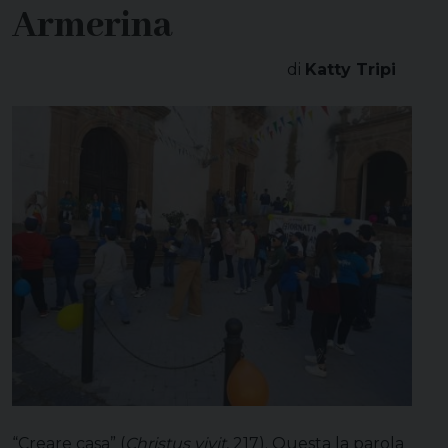
Armerina
di
Katty Tripi
“Creare casa” (
Christus vivit
, 217). Questa la parola