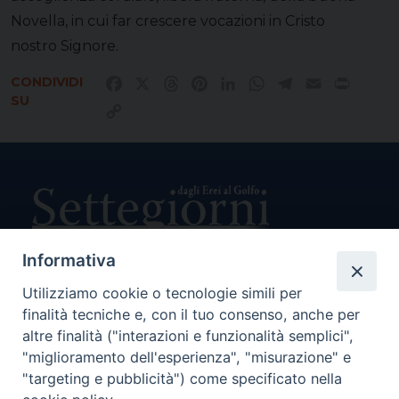
Novella, in cui far crescere vocazioni in Cristo
nostro Signore.
CONDIVIDI
Facebook
X
Threads
Pinterest
LinkedIn
WhatsApp
Telegram
Email
Print
SU
Copy
Link
Informativa
Utilizziamo cookie o tecnologie simili per
Direttore Responsabile Giuseppe Rabita
finalità tecniche e, con il tuo consenso, anche per
Direttore Amministrativo Salvatore Bruno
Editore e Proprietà Opera di Religione della Diocesi di Piazza
altre finalità ("interazioni e funzionalità semplici",
Armerina,
"miglioramento dell'esperienza", "misurazione" e
Via Cammarata, 21 – Piazza Armerina
"targeting e pubblicità") come specificato nella
P. I. 01121870867