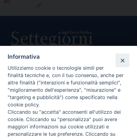
SU
Copy
Link
Informativa
Utilizziamo cookie o tecnologie simili per
Direttore Responsabile Giuseppe Rabita
Direttore Amministrativo Salvatore Bruno
finalità tecniche e, con il tuo consenso, anche per
Editore e Proprietà Opera di Religione della Diocesi di Piazza
altre finalità ("interazioni e funzionalità semplici",
Armerina,
"miglioramento dell'esperienza", "misurazione" e
Via Cammarata, 21 – Piazza Armerina
"targeting e pubblicità") come specificato nella
P. I. 01121870867
cookie policy.
Autorizzazione Tribunale di Enna n. 113 del 24/2/2007
Cliccando su "accetta" acconsenti all'utilizzo dei
SEGUICI SU:
cookie. Cliccando su "personalizza" puoi avere
maggiori informazioni sui cookie utilizzati e
personalizzare le tue preferenze. Cliccando su