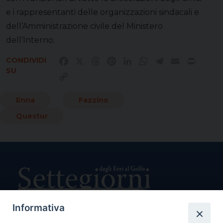
e i rappresentanti delle organizzazioni sindacali e
dell’Amministrazione civile del Ministero
dell’Interno.
CONDIVIDI
Facebook
X
Threads
Pinterest
LinkedIn
WhatsApp
Telegram
Email
Print
SU
Copy
Link
Enna
Fazzino
Questur
Informativa