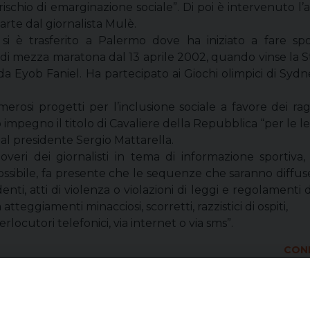
rischio di emarginazione sociale”. Di poi è intervenuto 
arte dal giornalista Mulè.
 si è trasferito a Palermo dove ha iniziato a fare sp
o di mezza maratona dal 13 aprile 2002, quando vinse la S
a Eyob Faniel. Ha partecipato ai Giochi olimpici di Syd
merosi progetti per l’inclusione sociale a favore dei rag
 impegno il titolo di Cavaliere della Repubblica “per le le 
al presidente Sergio Mattarella.
doveri dei giornalisti in tema di informazione sportiva
possibile, fa presente che le sequenze che saranno diffus
ti, atti di violenza o violazioni di leggi e regolamenti
eggiamenti minacciosi, scorretti, razzistici di ospiti,
rlocutori telefonici, via internet o via sms”.
COND