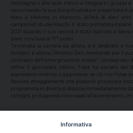
montagna o alle isole minori e integrare i gruppi a 
raccontando la sua storia illustrata e presentata in p
Nato a Meknes, in Marocco, all’età di dieci anni
campionati studenteschi. E’ stato primatista italian
2021 quando il suo record è stato battuto a Siena d
piani, conclusa al 17° posto.
Terminata la carriera da atleta, si è dedicato a nu
fondato, e allena, l’Atletico Zen, meritando per il suo
contrasto dell’emarginazione sociale”, consegnato d
Infine il giornalista Valerio Tripa ha parlato dei 
espressioni violente o aggressive; se ciò non fosse 
favorire atteggiamenti che possono provocare inciden
programma in diretta si dissocia immediatamente da att
colleghi, protagonisti interessati all’avvenimento, inte
Informativa