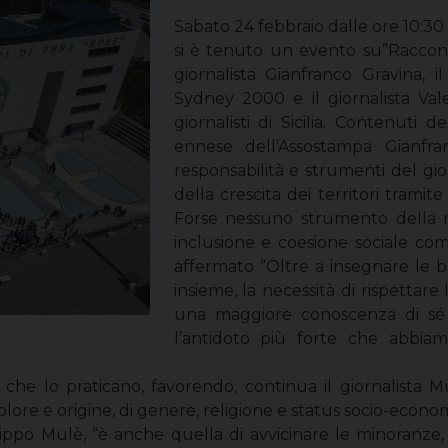
Sabato 24 febbraio dalle ore 10:30 
si è tenuto un evento su”Raccontar
giornalista Gianfranco Gravina, il
Sydney 2000 e il giornalista Vale
giornalisti di Sicilia. Contenuti d
ennese dell’Assostampa Gianfran
responsabilità e strumenti del gio
della crescita dei territori tramit
Forse nessuno strumento della n
inclusione e coesione sociale come
affermato “Oltre a insegnare le ba
insieme, la necessità di rispettar
una maggiore conoscenza di sé e
l’antidoto più forte che abbiam
che lo praticano, favorendo, continua il giornalista Mul
 colore e origine, di genere, religione e status socio-econo
lippo Mulè, “è anche quella di avvicinare le minoranze,