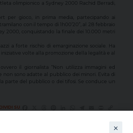
l’atleta olimpionico a Sydney 2000 Rachid Berradi,
ort per gioco, in prima media, partecipando ai
tramilano con il tempo di 1h00’20”, al 28 febbraio
ney 2000, conquistando la finale dei 10.000 metri
azzi a forte rischio di emarginazione sociale. Ha
iniziative volte alla promozione della legalità e al
, ovvero il giornalista “Non utilizza immagini ed
e non sono adatte al pubblico dei minori. Evita di
 da parte del pubblico o dei tifosi. Se conduce un
IVIDI SU
Facebook
X
Threads
Pinterest
LinkedIn
WhatsApp
Telegram
Email
Print
Copy
Link