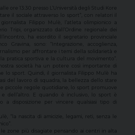
alle ore 13:30 presso L’Università degli Studi Kore
e il sociale attraverso lo sport”, con relatori il
 giornalista Filippo Mulè, l’atleta olimpionico a
rio Tripi, organizzato dall’Ordine regionale dei
ell’incontro, ha esordito il segretario provinciale
co Gravina, sono: “Integrazione, accoglienza,
rnalismo per affrontare i temi della solidarietà e
e la pratica sportiva e la cultura del movimento”.
ostra società ha un potere così importante di
 lo sport. Quindi, il giornalista Filippo Mulè ha
si del lavoro di squadra, la bellezza dello stare
e le piccole regole quotidiane, lo sport promuove
 dell’altro. E quando è inclusivo, lo sport è
o a disposizione per vincere qualsiasi tipo di
è, “la nascita di amicizie, legami, reti, senza le
mico”.
 le zone più disagiate pensando ai centri in alta