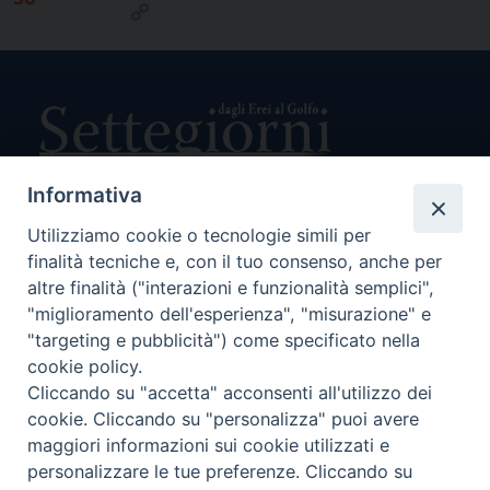
Copy
Link
Informativa
Utilizziamo cookie o tecnologie simili per
Direttore Responsabile Giuseppe Rabita
finalità tecniche e, con il tuo consenso, anche per
Direttore Amministrativo Salvatore Bruno
Editore e Proprietà Opera di Religione della Diocesi di Piazza
altre finalità ("interazioni e funzionalità semplici",
Armerina,
"miglioramento dell'esperienza", "misurazione" e
Via Cammarata, 21 – Piazza Armerina
"targeting e pubblicità") come specificato nella
P. I. 01121870867
cookie policy.
Autorizzazione Tribunale di Enna n. 113 del 24/2/2007
Cliccando su "accetta" acconsenti all'utilizzo dei
SEGUICI SU:
cookie. Cliccando su "personalizza" puoi avere
maggiori informazioni sui cookie utilizzati e
personalizzare le tue preferenze. Cliccando su