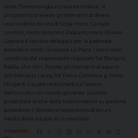
tema “Demonologia e prassi esorcistica”. Il
programma prevede gli interventi di diversi
vescovi delle diocesi di Sicilia: mons. Corrado
Lorefice, mons. Antonino Raspanti, mons. Rosario
Gisana e il vescovo delegato per la pastorale
esorcistica mons. Giuseppe La Placa. I lavori sono
coordinati dal responsabile regionale fra’ Benigno
Palilla, ofm. rinn. Previsti gli interventi di esperti:
don Marcello Lanza, fra’ Felice Confaloni, p. Mario
Mingardi, il quale relazionerà sul fascino
dell’occulto nel mondo giovanile. Saranno
presentate anche delle testimonianze su persone
possedute e liberate e l’esperienza di alcuni
medici delle equipe di un esorcista.
CONDIVIDI
Facebook
X
Threads
Pinterest
LinkedIn
WhatsApp
Telegram
Email
Print
SU