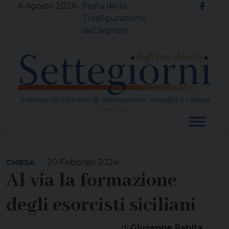
Skip
6 Agosto 2026
Festa della
to
Trasfigurazione
content
del Signore
20 Febbraio 2024
CHIESA
Al via la formazione
degli esorcisti siciliani
di
Giuseppe Rabita