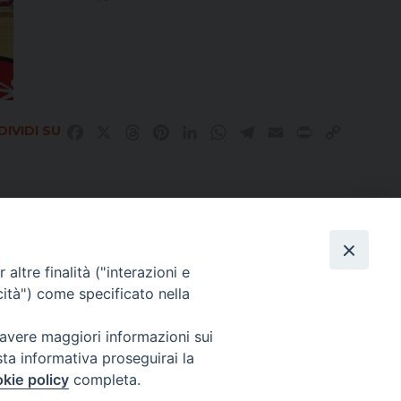
IVIDI SU
Facebook
X
Threads
Pinterest
LinkedIn
WhatsApp
Telegram
Email
Print
Copy
Link
altre finalità ("interazioni e
Direttore Responsabile Giuseppe Rabita
cità") come specificato nella
Direttore Amministrativo Salvatore Bruno
Editore e Proprietà Opera di Religione della Diocesi di Piazza Armerina,
 avere maggiori informazioni sui
Via Cammarata, 21 – Piazza Armerina
P. I. 01121870867
sta informativa proseguirai la
Autorizzazione Tribunale di Enna n. 113 del 24/2/2007
kie policy
completa.