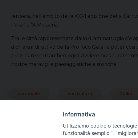
Ieri sera, nell’ambito della XXVI edizione della Carri
Paisa” e “A Masseria”.
Tra le città rappresentate dalla drammaturgia c’è ap
dichiara il direttivo della Pro loco Gela- e poter c
preziosi reperti archeologici. Avvieremo sicuramente 
nostre meraviglie paesaggistiche e storiche.”
carnevale
carrivalata
Gelka
Informativa
Utilizziamo cookie o tecnologie s
funzionalità semplici", "miglior