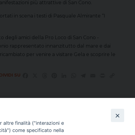
ifestazioni più attrattive di San Cono.
rtati in scena i testi di Pasquale Almirante “I
o degli amici della Pro Loco di San Cono -
monio rappresentato innanzitutto dal mare e dai
icambiato per venire a visitare Gela e scoprire le
IVIDI SU
Facebook
X
Threads
Pinterest
LinkedIn
WhatsApp
Telegram
Email
Print
Copy
Link
altre finalità ("interazioni e
Direttore Responsabile Giuseppe Rabita
cità") come specificato nella
Direttore Amministrativo Salvatore Bruno