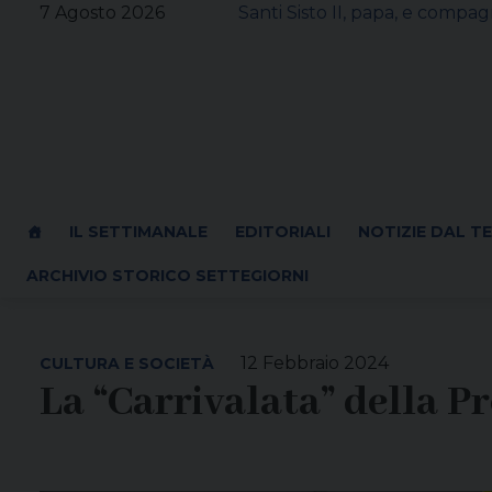
Skip
7 Agosto 2026
Santi Sisto II, papa, e compagn
to
content
IL SETTIMANALE
EDITORIALI
NOTIZIE DAL T
ARCHIVIO STORICO SETTEGIORNI
12 Febbraio 2024
CULTURA E SOCIETÀ
La “Carrivalata” della P