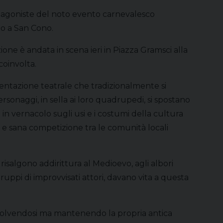
otagoniste del noto evento carnevalesco
no a San Cono.
ione è andata in scena ieri in Piazza Gramsci alla
coinvolta.
sentazione teatrale che tradizionalmente si
personaggi, in sella ai loro quadrupedi, si spostano
 in vernacolo sugli usi e i costumi della cultura
 e sana competizione tra le comunità locali
 risalgono addirittura al Medioevo, agli albori
 gruppi di improvvisati attori, davano vita a questa
volvendosi ma mantenendo la propria antica