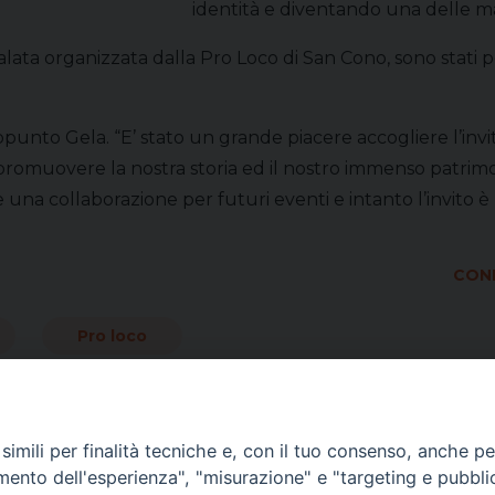
identità e diventando una delle man
valata organizzata dalla Pro Loco di San Cono, sono stati po
punto Gela. “E’ stato un grande piacere accogliere l’invit
osi promuovere la nostra storia ed il nostro immenso patri
una collaborazione per futuri eventi e intanto l’invito è r
COND
Pro loco
imili per finalità tecniche e, con il tuo consenso, anche per 
amento dell'esperienza", "misurazione" e "targeting e pubbli