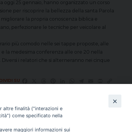
e da oggi 25 gennaio, hanno organizzato un corso
asione per riscoprire la bellezza della santa Parola
 migliorare la propria conoscenza biblica e
ano, perfezionare le tecniche per veicolare al
’orario più comodo nelle sei tappe proposte, alle
no e la medesima conferenza alle ore 20 nella
 Diversi i relatori che si alterneranno nei cinque
.
IVIDI SU
Facebook
X
Threads
Pinterest
LinkedIn
WhatsApp
Telegram
Email
Print
Copy
Link
altre finalità ("interazioni e
Direttore Responsabile Giuseppe Rabita
cità") come specificato nella
Direttore Amministrativo Salvatore Bruno
Editore e Proprietà Opera di Religione della Diocesi di Piazza Armerina,
Via Cammarata, 21 – Piazza Armerina
 avere maggiori informazioni sui