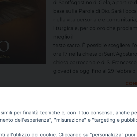
di Sant’Agostino di Gela, a partir
base sulla Parola di Dio. Sarà l’occ
nella vita personale e comunitaria,
liturgica e, per coloro che proclam
meglio il
testo sacro. È possibile scegliere l
ore 17 nella chiesa di Sant’Agosti
chiesa parrocchiale di S. Francesco.
giovedì da oggi fino al 29 febbraio
COND
imili per finalità tecniche e, con il tuo consenso, anche per 
amento dell'esperienza", "misurazione" e "targeting e pubbli
i all'utilizzo dei cookie. Cliccando su "personalizza" puoi