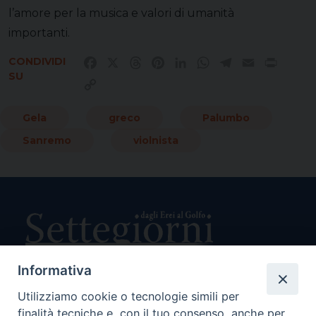
l’amore per la musica e valori di umanità
importanti.
CONDIVIDI
Facebook
X
Threads
Pinterest
LinkedIn
WhatsApp
Telegram
Email
Print
SU
Copy
Link
Gela
greco
Palumbo
Sanremo
violnista
Informativa
Utilizziamo cookie o tecnologie simili per
Direttore Responsabile Giuseppe Rabita
finalità tecniche e, con il tuo consenso, anche per
Direttore Amministrativo Salvatore Bruno