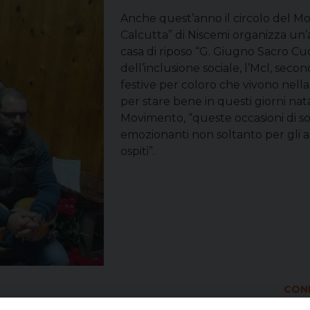
Anche quest’anno il circolo del Mo
Calcutta” di Niscemi organizza un’a
casa di riposo “G. Giugno Sacro Cu
dell’inclusione sociale, l’Mcl, secon
festive per coloro che vivono nella
per stare bene in questi giorni nata
Movimento, “queste occasioni di so
emozionanti non soltanto per gli an
ospiti”.
COND