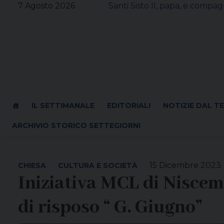
Skip
7 Agosto 2026
Santi Sisto II, papa, e compagn
to
content
IL SETTIMANALE
EDITORIALI
NOTIZIE DAL T
ARCHIVIO STORICO SETTEGIORNI
15 Dicembre 2023
CHIESA
CULTURA E SOCIETÀ
Iniziativa MCL di Niscemi
di risposo “ G. Giugno”