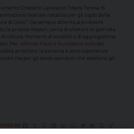
vimento Cristiano Lavoratori “Maria Teresa di
nimazione teatrale natalizia per gli ospiti della
ore di Gesù”. Da sempre attenta ai problemi
do la propria mission, cerca di allietare le giornate
 struttura. Momenti di socialità e di aggregazione
lizi. Per
Alfonso Parisi e Nunziativa Avila
del
cialità arrischino la persona e sono esperienze
ziani ma per gli stessi operatori che assistono gli
IVIDI SU
Facebook
X
Threads
Pinterest
LinkedIn
WhatsApp
Telegram
Email
Print
Copy
Link