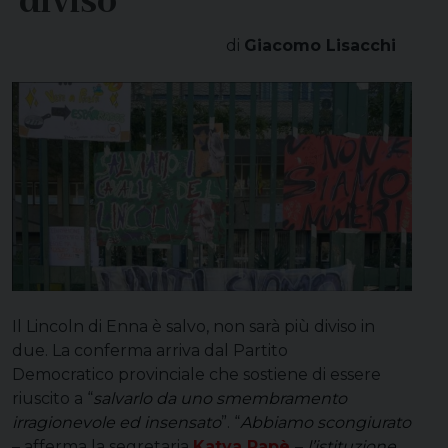
‘diviso’
di
Giacomo Lisacchi
Il Lincoln di Enna è salvo, non sarà più diviso in
due. La conferma arriva dal Partito
Democratico provinciale che sostiene di essere
riuscito a “
salvarlo da uno smembramento
irragionevole ed insensato
”. “
Abbiamo scongiurato
– afferma la segretaria
Katya Rapè
–
l’istituzione