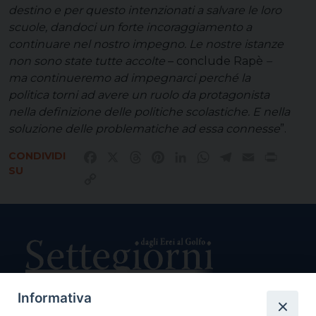
destino e per questo intenzionati a salvare le loro
scuole, dandoci un forte incoraggiamento a
continuare nel nostro impegno. Le nostre istanze
non sono state tutte accolte
– conclude Rapè
–
ma continueremo ad impegnarci perché la
politica torni ad avere un ruolo da protagonista
nella definizione delle politiche scolastiche. E nella
soluzione delle problematiche ad essa connesse
”.
CONDIVIDI
Facebook
X
Threads
Pinterest
LinkedIn
WhatsApp
Telegram
Email
Print
SU
Copy
Link
Informativa